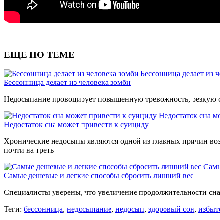
ЕЩЕ ПО ТЕМЕ
Бессонница делает из 
Бессонница делает из человека зомби
Недосыпание провоцирует повышенную тревожность, резкую с
Недостаток сна м
Недостаток сна может привести к суициду
Хронические недосыпы являются одной из главных причин возн
почти на треть
Самы
Самые дешевые и легкие способы сбросить лишний вес
Специалисты уверены, что увеличение продолжительности сна
Теги:
бессонница
,
недосыпание
,
недосып
,
здоровый сон
,
избыт