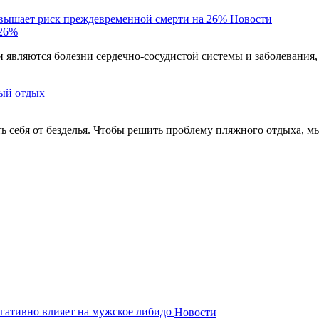
овышает риск преждевременной смерти на 26%
Новости
 26%
являются болезни сердечно-сосудистой системы и заболевания,
ый отдых
ть себя от безделья. Чтобы решить проблему пляжного отдыха, м
гативно влияет на мужское либидо
Новости