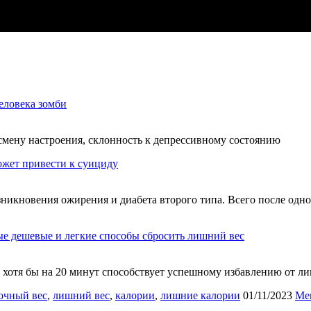
человека зомби
мену настроения, склонность к депрессивному состоянию
ожет привести к суициду
икновения ожирения и диабета второго типа. Всего после одно
е дешевые и легкие способы сбросить лишний вес
 хотя бы на 20 минут способствует успешному избавлению от л
очный вес
,
лишний вес
,
калории
,
лишние калории
01/11/2023
Men