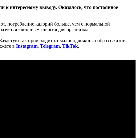
и к интересному выводу. Оказалось, что постоянное
ют, потребление калорий больше, чем с нормальной
азуется «лишняя» энергия для организма.
Зачастую так происходит от малоподвижного образа жизни.
ожете в
Instagram
,
Telegram
,
TikTok
.