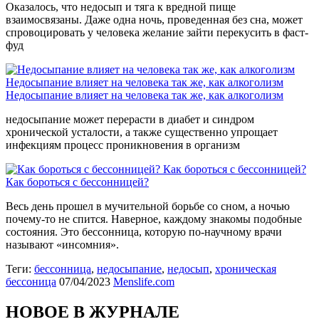
Оказалось, что недосып и тяга к вредной пище
взаимосвязаны. Даже одна ночь, проведенная без сна, может
спровоцировать у человека желание зайти перекусить в фаст-
фуд
Недосыпание влияет на человека так же, как алкоголизм
Недосыпание влияет на человека так же, как алкоголизм
недосыпание может перерасти в диабет и синдром
хронической усталости, а также существенно упрощает
инфекциям процесс проникновения в организм
Как бороться с бессонницей?
Как бороться с бессонницей?
Весь день прошел в мучительной борьбе со сном, а ночью
почему-то не спится. Наверное, каждому знакомы подобные
состояния. Это бессонница, которую по-научному врачи
называют «инсомния».
Теги:
бессонница
,
недосыпание
,
недосып
,
хроническая
бессоница
07/04/2023
Menslife.com
НОВОЕ В ЖУРНАЛЕ