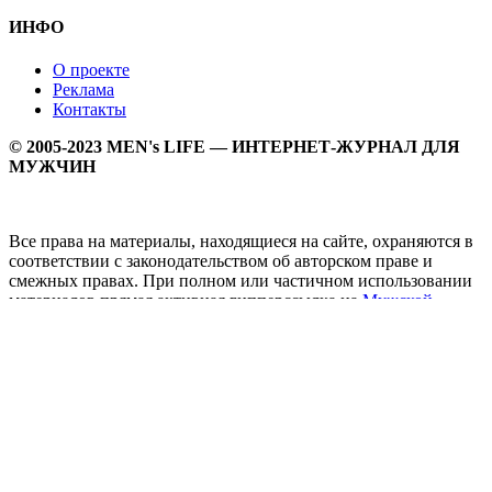
ИНФО
О проекте
Реклама
Контакты
© 2005-2023 MEN's LIFE — ИНТЕРНЕТ-ЖУРНАЛ ДЛЯ
МУЖЧИН
Все права на материалы, находящиеся на сайте, охраняются в
соответствии с законодательством об авторском праве и
смежных правах. При полном или частичном использовании
материалов прямая активная гипперссылка на
Мужской
журнал MEN's LIFE
обязательна.
MEN's LIFE - интернет-журнал для мужчин, который
заслуженно входит в ТОП лучших мужских журналов и
порталов. Ежедневно самое важное на самые волнующие
мужскую аудиторию темы - здоровый образ жизни, секс и
отношения, правила питания и диеты, фитнес и тренировки,
мужская мода и мужской стиль, карьера и деньги, мужской
досуг и многое другое в нашем мужском журнале.