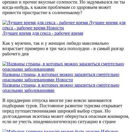
орешки и прочие вкусные солености. Но задумывался ли ты
когда-нибудь, к каким проблемам со здоровьем может
привести пристрастие к солененькому?
Лучшее время для
секса - рабочее время
Новости
Лучшее время для секса - рабочее время
Как у мужчин, так и у женщин либидо максимально
возрастает примерно в три часа пополудни - в самый разгар
рабочего дня
Названы страны, в которых можно заразиться смертельно
опасными заболеваниями
Новости
Названы страны, в которых можно заразиться смертельно
опасными заболеваниями
В преддверии отпуска многие уже вовсю занимаются
подборами туров. Постоянное развитие туризма открывает
перед путешественниками широкий выбор стран. Но
долгожданная экзотика может обернуться опасным кошмаром,
если не учесть эпидемиологическую ситуацию в стране
Избыток