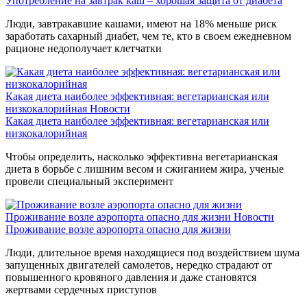
Употребление на завтрак каш – хорошая защита от диабета
Люди, завтракавшие кашами, имеют на 18% меньше риск
заработать сахарный диабет, чем те, кто в своем ежедневном
рационе недополучает клетчатки
Какая диета наиболее эффективная: вегетарианская или
низкокалорийная
Новости
Какая диета наиболее эффективная: вегетарианская или
низкокалорийная
Чтобы определить, насколько эффективна вегетарианская
диета в борьбе с лишним весом и сжиганием жира, ученые
провели специальный эксперимент
Проживание возле аэропорта опасно для жизни
Новости
Проживание возле аэропорта опасно для жизни
Люди, длительное время находящиеся под воздействием шума
запущенных двигателей самолетов, нередко страдают от
повышенного кровяного давления и даже становятся
жертвами сердечных приступов