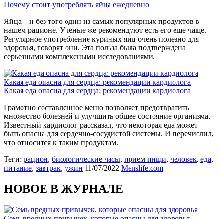
Почему стоит употреблять яйца ежедневно
Яйца – и без того один из самых популярных продуктов в
нашем рационе. Ученые же рекомендуют есть его еще чаще.
Регулярное употребление куриных яиц очень полезно для
здоровья, говорят они. Эта польза была подтверждена
серьезными комплексными исследованиями.
Какая еда опасна для сердца: рекомендации кардиолога
Какая еда опасна для сердца: рекомендации кардиолога
Грамотно составленное меню позволяет предотвратить
множество болезней и улучшить общее состояние организма.
Известный кардиолог рассказал, что некоторая еда может
быть опасна для сердечно-сосудистой системы. И перечислил,
что относится к таким продуктам.
Теги:
рацион
,
биологические часы
,
прием пищи
,
человек
,
еда
,
питание
,
завтрак
,
ужин
11/07/2022
Menslife.com
НОВОЕ В ЖУРНАЛЕ
Семь вредных привычек, которые опасны для здоровья