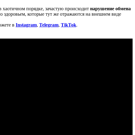
в хаотичном порядке, зачастую происходит
нарушение обмена
со здоровьем, которые тут же отражаются на внешнем виде
ожете в
Instagram
,
Telegram
,
TikTok
.