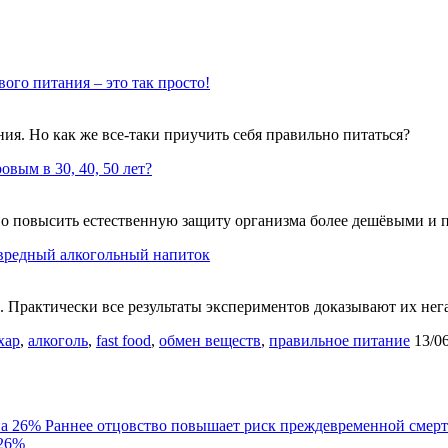
вого питания – это так просто!
я. Но как же все-таки приучить себя правильно питаться?
овым в 30, 40, 50 лет?
но повысить естественную защиту организма более дешёвыми и 
вредный алкогольный напиток
 Практически все результаты экспериментов доказывают их нега
хар
,
алкоголь
,
fast food
,
обмен веществ
,
правильное питание
13/0
Раннее отцовство повышает риск преждевременной смерт
 26%