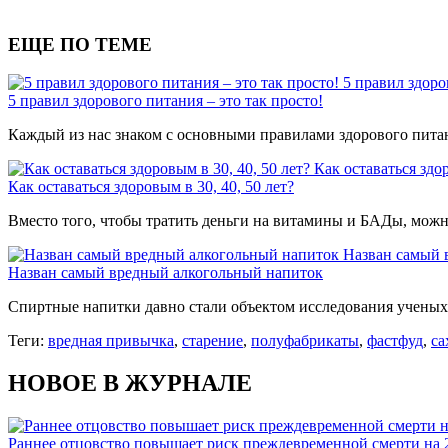
ЕЩЕ ПО ТЕМЕ
5 правил здоро
5 правил здорового питания – это так просто!
Каждый из нас знаком с основными правилами здорового питани
Как оставаться здор
Как оставаться здоровым в 30, 40, 50 лет?
Вместо того, чтобы тратить деньги на витамины и БАДы, мож
Назван самый 
Назван самый вредный алкогольный напиток
Спиртные напитки давно стали объектом исследования ученых.
Теги:
вредная привычка
,
старение
,
полуфабрикаты
,
фастфуд
,
са
НОВОЕ В ЖУРНАЛЕ
Раннее отцовство повышает риск преждевременной смерти на