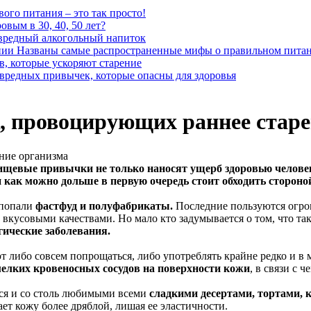
вого питания – это так просто!
овым в 30, 40, 50 лет?
вредный алкогольный напиток
Названы самые распространенные мифы о правильном пита
в, которые ускоряют старение
вредных привычек, которые опасны для здоровья
, провоцирующих раннее старе
щевые привычки не только наносят ущерб здоровью человек
как можно дольше в первую очередь стоит обходить стороной
 попали
фастфуд и полуфабрикаты.
Последние пользуются огром
вкусовыми качествами. Но мало кто задумывается о том, что так
гические заболевания.
ют либо совсем попрощаться, либо употреблять крайне редко и 
елких кровеносных сосудов на поверхности кожи
, в связи с 
ся и со столь любимыми всеми
сладкими десертами, тортами, 
лает кожу более дряблой, лишая ее эластичности.