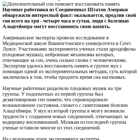
Научные работники из Соединенных Штатов Америки
обнаружили интересный факт: оказывается, продлив свой
сон всего на три - четыре часа в сутки, люди с болезнью
Альцгеймера могут восстановить свою память.
Американские эксперты провели исследование в
Медицинской школе Вашингтонского университета в Сент-
Луисе. Участниками эксперимента ученых стали дроздофилы
(плодовые мушки), нейронные механизмы которых,
отвечающие за сон, очень сильно схожи с человеческими.
Экспертам удалось восстановить память в группе мух с
помощью одной из экспериментальных методик, суть которой
заключалась в том, чтобы продлить время сна насекомых.
Научные работники разделили плодовых мушек на три
группы. У подопытных из первой группы был
дезактивирован ген памяти, что спровоцировало
возникновение состояния, схожего с симптомами болезни
Альцгеймера. У мух из второй группы в мозгу возникли
трудности с созданием новых соединений, отвечающих за
кодировку воспоминаний. Мушкам из последней группы
ученые оставили многие из этих соединений.
На следующем этапе эксперимента эксперты