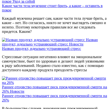
покое
Уход за собой
Какие части тела мужчине стоит брить, а какие – оставить в
покое
Каждый мужчина решает сам, какие части тела лучше брить, а
какие – нет. Но согласись, никто не хочет выглядеть смешно и
нелепо. Поэтому некоторым правилам все же следовать
придется. Каким?
Назван
продукт, идеально устраняющий стресс
Новости
Назван продукт, идеально устраняющий стресс
Стрессовые ситуации негативно влияют на эмоциональное
самочувствие, бьют по здоровью и делают людей уязвимыми
к ряду заболеваний. Недавно стало известно, как с помощью
доступного каждому продукта преодолеть стрессы
Раннее отцовство повышает риск преждевременной смерти на
26%
Новости
Раннее отцовство повышает риск преждевременной смерти на
26%
В большинстве случаев, виновниками преждевременной