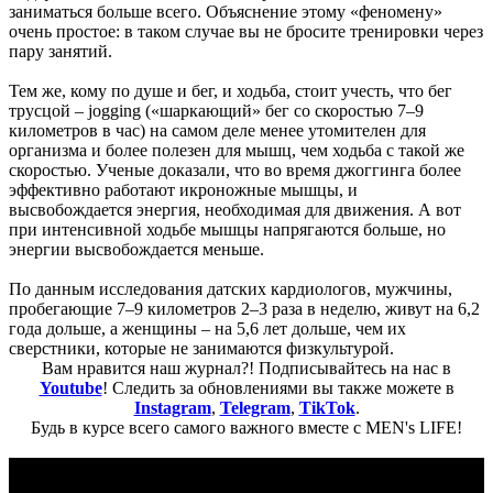
заниматься больше всего. Объяснение этому «феномену»
очень простое: в таком случае вы не бросите тренировки через
пару занятий.
Тем же, кому по душе и бег, и ходьба, стоит учесть, что бег
трусцой – jogging («шаркающий» бег со скоростью 7–9
километров в час) на самом деле менее утомителен для
организма и более полезен для мышц, чем ходьба с такой же
скоростью. Ученые доказали, что во время джоггинга более
эффективно работают икроножные мышцы, и
высвобождается энергия, необходимая для движения. А вот
при интенсивной ходьбе мышцы напрягаются больше, но
энергии высвобождается меньше.
По данным исследования датских кардиологов, мужчины,
пробегающие 7–9 километров 2–3 раза в неделю, живут на 6,2
года дольше, а женщины – на 5,6 лет дольше, чем их
сверстники, которые не занимаются физкультурой.
Вам нравится наш журнал?! Подписывайтесь на нас в
Youtube
! Следить за обновлениями вы также можете в
Instagram
,
Telegram
,
TikTok
.
Будь в курсе всего самого важного вместе с MEN's LIFE!