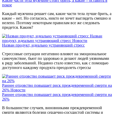
Какие части тела мужчине стоит брить, а какие – оставить в
покое
Каждый мужчина решает сам, какие части тела лучше брить, а
какие – нет. Но согласись, никто не хочет выглядеть смешно и
нелепо. Поэтому некоторым правилам все же следовать
придется. Каким?
Назван
продукт, идеально устраняющий стресс
Новости
Назван продукт, идеально устраняющий стресс
Стрессовые ситуации негативно влияют на эмоциональное
самочувствие, бьют по здоровью и делают людей уязвимыми
к ряду заболеваний. Недавно стало известно, как с помощью
доступного каждому продукта преодолеть стрессы
Раннее отцовство повышает риск преждевременной смерти на
26%
Новости
Раннее отцовство повышает риск преждевременной смерти на
26%
В большинстве случаев, виновниками преждевременной
смерти являются болезни сердечно-сосудистой системы и