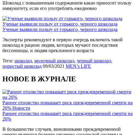
Шоколад с повышенным содержанием какао приносит пользу
иммунитету, если его употреблять ежедневно
Ученые выявили пользу от горького, черного шоколада
Ученые выявили пользу от горького, черного шоколада
Эксперты рекомендуют в первую очередь включить такой
шоколад в рацион людям, которых мучают последствия
бессонницы, и людям преклонного возраста
Теги:
шоколад
,
молочный шоколад
,
черный шоколад
,
пористый шоколад
09/03/2021
MEN’s LIFE
НОВОЕ В ЖУРНАЛЕ
Раннее отцовство повышает риск преждевременной смерти на
26%
Новости
Раннее отцовство повышает риск преждевременной смерти на
26%
В большинстве случаев, виновниками преждевременной
смерти являются болезни сердечно-сосудистой системы и