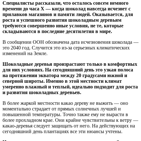
Специалисты рассказали, что осталось совсем немного
времени до часа X — когда шоколад навсегда исчезнет с
прилавков магазинов и памяти людей. Оказывается, для
роста и успешного развития шоколадным деревьям
требуются совершенно иные условия, не те, которые
складываются в последние десятилетия в мире.
В сообщении ООН обозначена дата исчезновения шоколада —
это 2040 год. Случится это из-за серьезных климатических
изменений на Земле.
Шоколадные деревья произрастают только в комфортных
для них условиях. На сегодняшний день это узкая полоса
на протяжении экватора между 20 градусами южной и
северной широты. Именно в этой местности климат
умеренно влажный и теплый, идеально подходит для роста
и развития шоколадных деревьев.
В более жаркой местности какао дереву не выжить — оно
моментально страдает от прямых солнечных лучшей и
повышенной температуры. Точно также ему не вырасти в
более прохладном крае. Они крайне чувствительны к ветру —
какао-деревья следует защищать от него. На действующих на
сегодняшний день плантациях все эти нюансы учтены.