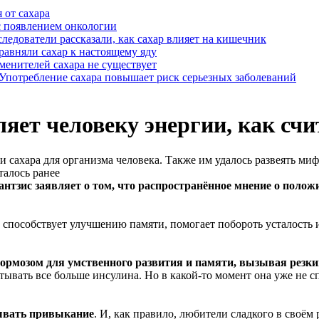
я от сахара
с появлением онкологии
ледователи рассказали, как сахар влияет на кишечник
авняли сахар к настоящему яду
менителей сахара не существует
Употребление сахара повышает риск серьезных заболеваний
ляет человеку энергии, как счи
 сахара для организма человека. Также им удалось развеять миф
тзис заявляет о том, что распространённое мнение о полож
способствует улучшению памяти, помогает побороть усталость и 
ормозом для умственного развития и памяти, вызывая резкий
ывать все больше инсулина. Но в какой-то момент она уже не сп
зывать привыкание
. И, как правило, любители сладкого в своём