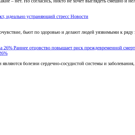
акие – нет. Но согласись, никто не хочет выглядеть смешно и н
кт, идеально устраняющий стресс
Новости
чувствие, бьют по здоровью и делают людей уязвимыми к ряду 
Раннее отцовство повышает риск преждевременной смерт
 26%
являются болезни сердечно-сосудистой системы и заболевания,