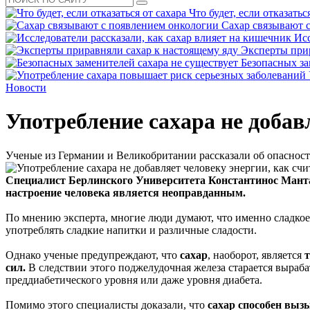
Что будет, если отказатьс
Сахар связывают 
Исс
Эксперты прир
Безопасных за
Новости
Употребление сахара не добав
Ученые из Германии и Великобритании рассказали об опасности
Специалист Берлинского Университета Константинос Мантан
настроение человека
является неоправданным.
По мнению эксперта, многие люди думают, что именно сладкое 
употреблять сладкие напитки и различные сладости.
Однако ученые предупреждают, что
сахар
, наоборот, является
т
сил.
В следствии этого поджелудочная железа старается вырабат
преддиабетического уровня или даже уровня диабета.
Помимо этого специалисты доказали, что
сахар способен вы