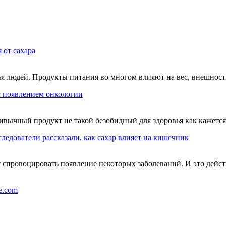
я от сахара
ья людей. Продукты питания во многом влияют на вес, внешност
с появлением онкологии
вычный продукт не такой безобидный для здоровья как кажется 
ледователи рассказали, как сахар влияет на кишечник
т спровоцировать появление некоторых заболеваний. И это дейст
e.com