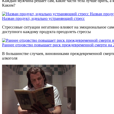
Каждый мужчина решает сам, какие части тела лучше брить, а к
Каким?
Назван проду
Назван продукт, идеально устраняющий стресс
Стрессовые ситуации негативно влияют на эмоциональное само
доступного каждому продукта преодолеть стрессы
Раннее отцовство повышает риск преждевременной смерти на
В большинстве случаев, виновниками преждевременной смерти 
алкоголя