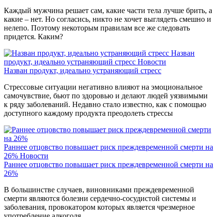
Каждый мужчина решает сам, какие части тела лучше брить, а
какие – нет. Но согласись, никто не хочет выглядеть смешно и
нелепо. Поэтому некоторым правилам все же следовать
придется. Каким?
Назван
продукт, идеально устраняющий стресс
Новости
Назван продукт, идеально устраняющий стресс
Стрессовые ситуации негативно влияют на эмоциональное
самочувствие, бьют по здоровью и делают людей уязвимыми
к ряду заболеваний. Недавно стало известно, как с помощью
доступного каждому продукта преодолеть стрессы
Раннее отцовство повышает риск преждевременной смерти на
26%
Новости
Раннее отцовство повышает риск преждевременной смерти на
26%
В большинстве случаев, виновниками преждевременной
смерти являются болезни сердечно-сосудистой системы и
заболевания, провокатором которых является чрезмерное
употребление алкоголя