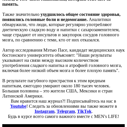
память.
Также значительно
ухудшилось общее состояние здоровья,
появились головные боли и недомогание.
Аналитики
обнаружили, что люди, которые регулярно употребляют
диетическую сладкую воду и напитки с сахарозаменителем,
чаще страдают от инсультов и закупорок сосудов головного
мозга, по сравнению с теми, кто от них отказался.
Автор исследования Мэтью Пасе, кандидат медицинских наук
бостонского университета объясняет: "Наши результаты
указывают на связи между высоким количеством
употребления сладкого напитка и атрофией головного мозга,
включая более низкий объем мозга и более плохую память".
В результате пагубного пристрастия к этим вредным
напиткам, ежегодно умирают около 180 тысяч человек.
Большая половина – это жители США, Мексики и стран
Латинской Америки.
Вам нравится наш журнал?! Подписывайтесь на нас в
Youtube
! Следить за обновлениями вы также можете в
Instagram
,
Telegram
,
TikTok
.
Будь в курсе всего самого важного вместе с MEN's LIFE!