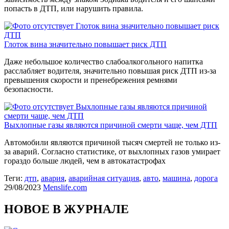
попасть в ДТП, или нарушить правила.
Глоток вина значительно повышает риск
ДТП
Глоток вина значительно повышает риск ДТП
Даже небольшое количество слабоалкогольного напитка
расслабляет водителя, значительно повышая риск ДТП из-за
превышения скорости и пренебрежения ремнями
безопасности.
Выхлопные газы являются причиной
смерти чаще, чем ДТП
Выхлопные газы являются причиной смерти чаще, чем ДТП
Автомобили являются причиной тысяч смертей не только из-
за аварий. Согласно статистике, от выхлопных газов умирает
гораздо больше людей, чем в автокатастрофах
Теги:
дтп
,
авария
,
аварийная ситуация
,
авто
,
машина
,
дорога
29/08/2023
Menslife.com
НОВОЕ В ЖУРНАЛЕ