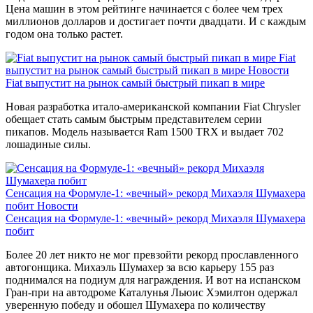
Цена машин в этом рейтинге начинается с более чем трех
миллионов долларов и достигает почти двадцати. И с каждым
годом она только растет.
Fiat
выпустит на рынок самый быстрый пикап в мире
Новости
Fiat выпустит на рынок самый быстрый пикап в мире
Новая разработка итало-американской компании Fiat Chrysler
обещает стать самым быстрым представителем серии
пикапов. Модель называется Ram 1500 TRX и выдает 702
лошадиные силы.
Сенсация на Формуле-1: «вечный» рекорд Михаэля Шумахера
побит
Новости
Сенсация на Формуле-1: «вечный» рекорд Михаэля Шумахера
побит
Более 20 лет никто не мог превзойти рекорд прославленного
автогонщика. Михаэль Шумахер за всю карьеру 155 раз
поднимался на подиум для награждения. И вот на испанском
Гран-при на автодроме Каталунья Льюис Хэмилтон одержал
уверенную победу и обошел Шумахера по количеству