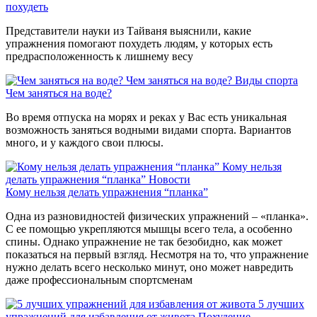
похудеть
Представители науки из Тайваня выяснили, какие
упражнения помогают похудеть людям, у которых есть
предрасположенность к лишнему весу
Чем заняться на воде?
Виды спорта
Чем заняться на воде?
Во время отпуска на морях и реках у Вас есть уникальная
возможность заняться водными видами спорта. Вариантов
много, и у каждого свои плюсы.
Кому нельзя
делать упражнения “планка”
Новости
Кому нельзя делать упражнения “планка”
Одна из разновидностей физических упражнений – «планка».
С ее помощью укрепляются мышцы всего тела, а особенно
спины. Однако упражнение не так безобидно, как может
показаться на первый взгляд. Несмотря на то, что упражнение
нужно делать всего несколько минут, оно может навредить
даже профессиональным спортсменам
5 лучших
упражнений для избавления от живота
Похудение