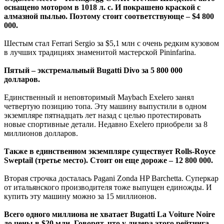
оснащено мотором в 1018 л. с. И покрашено краской с
алмазной пылью. Поэтому стоит соответствующе – $4 800
000.
Шестым стал Ferrari Sergio за $5,1 млн с очень редким кузовом
в лучших традициях знаменитой мастерской Pininfarina.
Пятый – экстремальный Bugatti Divo за 5 800 000
долларов.
Единственный и неповторимый Maybach Exelero занял
четвертую позицию топа. Эту машину выпустили в одном
экземпляре пятнадцать лет назад с целью протестировать
новые спортивные детали. Недавно Exelero приобрели за 8
миллионов долларов.
Также в единственном экземпляре существует Rolls-Royce
Sweptail (третье место). Стоит он еще дороже – 12 800 000.
Вторая строчка досталась Pagani Zonda HP Barchetta. Суперкар
от итальянского производителя тоже выпущен единожды. И
купить эту машину можно за 15 миллионов.
Всего одного миллиона не хватает Bugatti La Voiture Noire
до цены в $20 млн. Говорят, что у лидера этого рейтинга