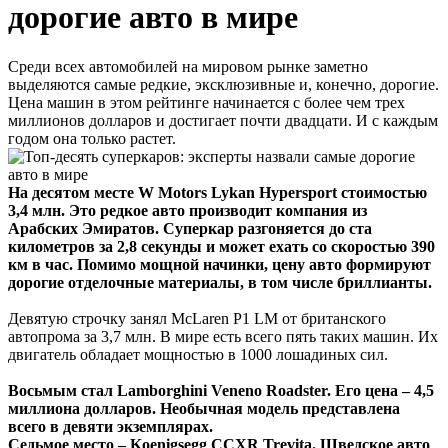
дорогие авто в мире
Среди всех автомобилей на мировом рынке заметно
выделяются самые редкие, эксклюзивные и, конечно, дорогие.
Цена машин в этом рейтинге начинается с более чем трех
миллионов долларов и достигает почти двадцати. И с каждым
годом она только растет.
На десятом месте W Motors Lykan Hypersport стоимостью
3,4 млн. Это редкое авто производит компания из
Арабских Эмиратов. Суперкар разгоняется до ста
километров за 2,8 секунды и может ехать со скоростью 390
км в час. Помимо мощной начинки, цену авто формируют
дорогие отделочные материалы, в том числе бриллианты.
Девятую строчку занял McLaren P1 LM от британского
автопрома за 3,7 млн. В мире есть всего пять таких машин. Их
двигатель обладает мощностью в 1000 лошадиных сил.
Восьмым стал Lamborghini Veneno Roadster. Его цена – 4,5
миллиона долларов. Необычная модель представлена
всего в девяти экземплярах.
Седьмое место – Koenigsegg CCXR Trevita. Шведское авто