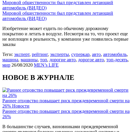
Мировой общественности был представлен летающий
автомобиль (ВИДЕО)
Мировой общественности был представлен летающий
автомобиль (ВИДЕО)
Изобретение может ездить по обычному дорожному
покрытию и летать в воздухе. Несмотря на то, что проект еще
не воплощен в реальность, у компании уже появились первые
заказы
Теги:
эксперт
,
рейтинг
,
эксперты
,
суперкар
,
авто
,
автомобиль
,
машина
,
машины
,
топ
,
дорогие авто
,
дорогое авто
,
топ-десять
,
мир
26/08/2020
MEN’s LIFE
НОВОЕ В ЖУРНАЛЕ
Раннее отцовство повышает риск преждевременной смерти на
26%
Новости
Раннее отцовство повышает риск преждевременной смерти на
26%
В большинстве случаев, виновниками преждевременной
смерти являются болезни сердечно-сосудистой системы и