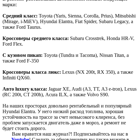
марки:
Средний класс:
Toyota (Yaris, Sienna, Corolla, Prius), Mitsubishi
(Mirage, i-MiEV), Hyundai Elantra, Fiat Spider, Subaru Legacy, а
также Ford Taurus.
Кроссоверы среднего класса:
Subaru Crosstrek, Honda HR-V,
Ford Flex.
С кузовом пикап:
Toyota (Tundra и Tacoma), Nissan Titan, а
также Ford F-350
Кроссоверы класса люкс:
Lexus (NX 200t, RX 350), а также
Infiniti QX60.
Авто luxury класса:
Jaguar XE, Audi (А3, ТТ, А3 e-tron), Lexus
(RC 200t, СТ 200h), Аcura ILX, а также Volvo S90.
На наших просторах довольно рентабельный и популярный
Hyundai Elantra. У него низкий расход топлива, хорошая
устойчивость на трассе за счет невысокого клиренса, без
проблем запускается двигатель даже в мороз, а ремонт не
будет стоить дорого.
Вам нравится наш журнал?! Подписывайтесь на нас в
Youtube
! Следить за обновлениями вы также можете в