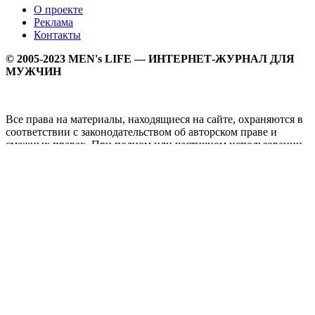
О проекте
Реклама
Контакты
© 2005-2023 MEN's LIFE — ИНТЕРНЕТ-ЖУРНАЛ ДЛЯ
МУЖЧИН
Все права на материалы, находящиеся на сайте, охраняются в
соответствии с законодательством об авторском праве и
смежных правах. При полном или частичном использовании
материалов прямая активная гипперссылка на
Мужской
журнал MEN's LIFE
обязательна.
MEN's LIFE - интернет-журнал для мужчин, который
заслуженно входит в ТОП лучших мужских журналов и
порталов. Ежедневно самое важное на самые волнующие
мужскую аудиторию темы - здоровый образ жизни, секс и
отношения, правила питания и диеты, фитнес и тренировки,
мужская мода и мужской стиль, карьера и деньги, мужской
досуг и многое другое в нашем мужском журнале.
Администрация сайта не несет ответсвенности за здоровый
образ жизни и за содержание рекламных объявлений.