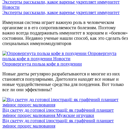
Эксперты рассказали, какое варенье укрепляет иммунитет
Новости
Эксперты рассказали, какое варенье укрепляет иммунитет
Иммунная система играет важную роль в человеческом
организме и в его сопротивляемости болезням. Поэтому
важно всегда поддерживать иммунитет в хорошем и «боевом»
состоянии. Недавно ученые нашли способ, как это сделать без
специальных иммуномодуляторов
Опровергнута
польза кофе в похудении
Новости
Опровергнута польза кофе в похудении
Новые диеты регулярно разрабатываются и многие из них
становятся популярными. Диетологи находят все новые и
новые чудодейственные средства для похудения. Вот только
все ли они эффективны?
Від скетчу до готової ілюстрації: як графічний планшет
змінює процес малювання
Мужские игрушки
Від скетчу до готової ілюстрації: як графічний планшет
змінює процес малювання