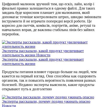
Цифровий малюнок зручний тим, що ескіз, лайн, колір і
фінальні правки залишаються в одному файлі. Для таких
завдань буде корисним планшет для малювання, який
допомагає точніше контролювати штрих, швидко змінювати
інструменти й не втрачати попередні версії роботи. Це
корисно для скетчів, коміксів, портретів, аніме, ретуші та
навчальних вправ, де важлива стабільна лінія без зайвих
переробок.
Эксперты рассказали, какой продукт увеличивает
длительность жизни
Новости
Эксперты рассказали, какой продукт увеличивает
длительность жизни
Продукты питания влияют гораздо больше на людей, чем
кажется на первый взгляд. Они способны как оздоровить
организм, так и повысить вероятность появления разных
болезней. Недавно эксперты выяснили, какие продукты
открывают путь к долголетию
Эксперты рассказали, почему поздно ужинать опасно
Новости