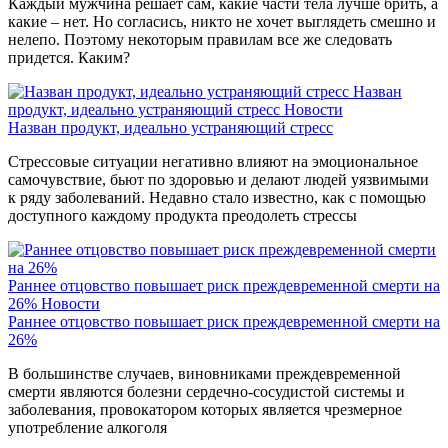
Каждый мужчина решает сам, какие части тела лучше брить, а
какие – нет. Но согласись, никто не хочет выглядеть смешно и
нелепо. Поэтому некоторым правилам все же следовать
придется. Каким?
Назван
продукт, идеально устраняющий стресс
Новости
Назван продукт, идеально устраняющий стресс
Стрессовые ситуации негативно влияют на эмоциональное
самочувствие, бьют по здоровью и делают людей уязвимыми
к ряду заболеваний. Недавно стало известно, как с помощью
доступного каждому продукта преодолеть стрессы
Раннее отцовство повышает риск преждевременной смерти на
26%
Новости
Раннее отцовство повышает риск преждевременной смерти на
26%
В большинстве случаев, виновниками преждевременной
смерти являются болезни сердечно-сосудистой системы и
заболевания, провокатором которых является чрезмерное
употребление алкоголя