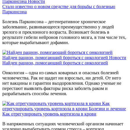
Паркинсона
Новости
Стало известно о новом средстве для борьбы с болезнью
Паркинсона
Болезнь Паркинсона – дегенеративное хроническое
заболевание, развивающееся преимущественно у людей
зрелого и преклонного возраста. Возникает болезнь в
результате гибели нейронов головного мозга, в том числе тех,
которые вырабатывают дофамин.
Найден рацион, помогающий бороться с онкологией
Новости
Найден рацион, помогающий бороться с онкологией
Онкология – одна из самых коварных и опасных болезней
человечества. Рак не щадит ни взрослых, ни детей. От него
нет вакцины и гарантии выздоровления. Однако ученые не
перестают выявлять факторы риска заболеть раком и
разрабатывать способы лечения.
Как
отрегулировать уровень кортизола в крови
Болезни и лечение
Как отрегулировать уровень кортизола в крови
В напряженных ситуациях человеческий организм начинает
усиленно вырабатывать гормон стресса – кортизол.