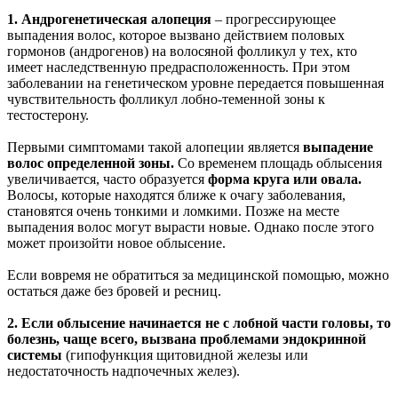
1. Андрогенетическая алопеция
– прогрессирующее
выпадения волос, которое вызвано действием половых
гормонов (андрогенов) на волосяной фолликул у тех, кто
имеет наследственную предрасположенность. При этом
заболевании на генетическом уровне передается повышенная
чувствительность фолликул лобно-теменной зоны к
тестостерону.
Первыми симптомами такой алопеции является
выпадение
волос определенной зоны.
Со временем площадь облысения
увеличивается, часто образуется
форма круга или овала.
Волосы, которые находятся ближе к очагу заболевания,
становятся очень тонкими и ломкими. Позже на месте
выпадения волос могут вырасти новые. Однако после этого
может произойти новое облысение.
Если вовремя не обратиться за медицинской помощью, можно
остаться даже без бровей и ресниц.
2. Если облысение начинается не с лобной части головы, то
болезнь, чаще всего, вызвана проблемами эндокринной
системы
(гипофункция щитовидной железы или
недостаточность надпочечных желез).