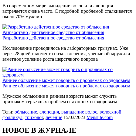
В современном мире выпадение волос или алопеция
встречается очень часто. С подобной проблемой сталкивается
около 70% мужчин
Разработано действенное средство от облысения
Разработано действенное средство от облысения
Исследование проводилось на лабораторных грызунах. Уже
через 28 дней с момента начала лечения, ученые обнаружили
заметное усиление роста шерстяного покрова
Раннее облысение может говорить о проблемах со здоровьем
Раннее облысение может говорить о проблемах со здоровьем
Мужское облысение в раннем возрасте может служить
признаком серьезных проблем связанных со здоровьем
Теги:
облысение
,
алопеция
,
выпадение волос
,
волосяной
фолликул
,
трихолог
,
лечение
15/03/2023
Menslife.com
НОВОЕ В ЖУРНАЛЕ