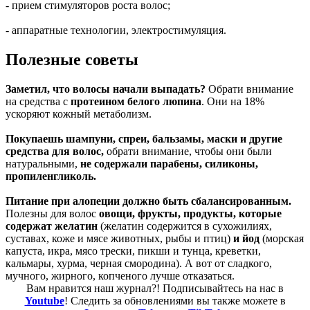
- прием стимуляторов роста волос;
- аппаратные технологии, электростимуляция.
Полезные советы
Заметил, что волосы начали выпадать?
Обрати внимание
на средства с
протеином белого люпина
. Они на 18%
ускоряют кожный метаболизм.
Покупаешь шампуни, спреи, бальзамы, маски и другие
средства для волос,
обрати внимание, чтобы они были
натуральными,
не содержали
парабены, силиконы,
пропиленгликоль.
Питание при алопеции должно быть сбалансированным.
Полезны для волос
овощи, фрукты, продукты, которые
содержат желатин
(желатин содержится в сухожилиях,
суставах, коже и мясе животных, рыбы и птиц)
и йод
(морская
капуста, икра, мясо трески, пикши и тунца, креветки,
кальмары, хурма, черная смородина). А вот от сладкого,
мучного, жирного, копченого лучше отказаться.
Вам нравится наш журнал?! Подписывайтесь на нас в
Youtube
! Следить за обновлениями вы также можете в