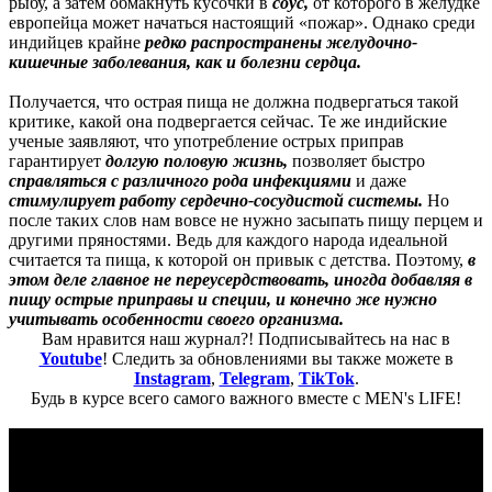
рыбу, а затем обмакнуть кусочки в
соус,
от которого в желудке
европейца может начаться настоящий «пожар». Однако среди
индийцев крайне
редко распространены желудочно-
кишечные заболевания, как и болезни сердца.
Получается, что острая пища не должна подвергаться такой
критике, какой она подвергается сейчас. Те же индийские
ученые заявляют, что употребление острых приправ
гарантирует
долгую половую жизнь,
позволяет быстро
справляться с различного рода
инфекциями
и даже
стимулирует работу сердечно-сосудистой системы.
Но
после таких слов нам вовсе не нужно засыпать пищу перцем и
другими пряностями. Ведь для каждого народа идеальной
считается та пища, к которой он привык с детства. Поэтому,
в
этом деле главное не переусердствовать, иногда добавляя в
пищу острые приправы и специи, и конечно же нужно
учитывать особенности своего организма.
Вам нравится наш журнал?! Подписывайтесь на нас в
Youtube
! Следить за обновлениями вы также можете в
Instagram
,
Telegram
,
TikTok
.
Будь в курсе всего самого важного вместе с MEN's LIFE!