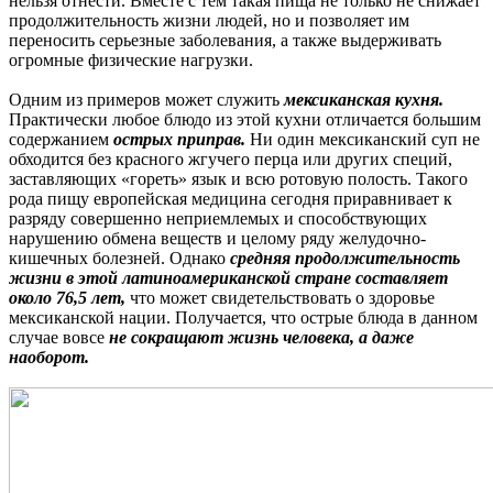
нельзя отнести. Вместе с тем такая пища не только не снижает
продолжительность жизни людей, но и позволяет им
переносить серьезные заболевания, а также выдерживать
огромные физические нагрузки.
Одним из примеров может служить
мексиканская кухня.
Практически любое блюдо из этой кухни отличается большим
содержанием
острых приправ.
Ни один мексиканский суп не
обходится без красного жгучего перца или других специй,
заставляющих «гореть» язык и всю ротовую полость. Такого
рода пищу европейская медицина сегодня приравнивает к
разряду совершенно неприемлемых и способствующих
нарушению обмена веществ и целому ряду желудочно-
кишечных болезней. Однако
средняя продолжительность
жизни в этой латиноамериканской стране составляет
около
76,5 лет,
что может свидетельствовать о здоровье
мексиканской нации. Получается, что острые блюда в данном
случае вовсе
не сокращают жизнь человека, а даже
наоборот.