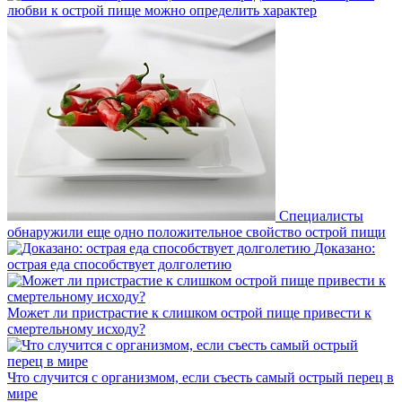
любви к острой пище можно определить характер
Специалисты
обнаружили еще одно положительное свойство острой пищи
Доказано:
острая еда способствует долголетию
Может ли пристрастие к слишком острой пище привести к
смертельному исходу?
Что случится с организмом, если съесть самый острый перец в
мире