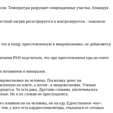
усов. Температура разрушает поврежденные участки, блокируя
местный нагрев регистрируется и контролируется, - пояснили
 что в пищу, приготовленную в микроволновке, не добавляется
итания РАН подсчитали, что при приготовлении еды на плите
их витаминов и минералов.
кроволновки на человека. Поскольку денег на
вленную на плите, а потом - в микроволновке. Ученые
оцесса. То есть рака. Другими словами, увеличивалось
еные. Но к их словам не прислушались.
о влияния ни на человека, ни на еду. Единственное «но»:
м, у кого есть кардиостимуляторы, отказаться от сотовых