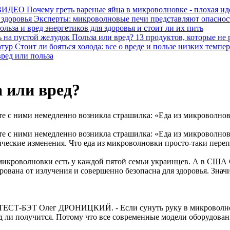
Почему греть вареные яйца в микроволновке - плохая и
Эксперты: микроволновые печи представляют опасност
ольза и вред энергетиков для здоровья и стоит ли их пить
Польза или вред? 13 продуктов, которые не
Стоит ли бояться холода: все о вреде и пользе низких темпе
ред или польза
 или вред?
те с ними немедленно возникла страшилка: «Еда из микроволновк
те с ними немедленно возникла страшилка: «Еда из микроволно
ические изменения. Что еда из микроволновки просто-таки пере
икроволновки есть у каждой пятой семьи украинцев. А в США С
ована от излучения и совершенно безопасна для здоровья. Значит
ра ТЕСТ-БЭТ Олег ДРОНИЦКИЙ. - Если сунуть руку в микроволнов
д ли получится. Потому что все современные модели оборудован