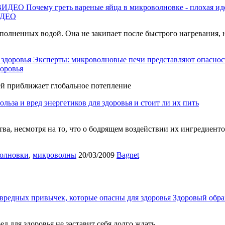
Почему греть вареные яйца в микроволновке - плохая и
ВИДЕО
олненных водой. Она не закипает после быстрого нагревания, н
Эксперты: микроволновые печи представляют опасност
доровья
й приближает глобальное потепление
ольза и вред энергетиков для здоровья и стоит ли их пить
а, несмотря на то, что о бодрящем воздействии их ингредиентов
волновки
,
микроволны
20/03/2009
Вagnet
вредных привычек, которые опасны для здоровья
Здоровый обра
ед для здоровья не заставит себя долго ждать