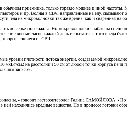
 в обычном приемнике, только гораздо мощнее и иной частоты. 
омпьютеров и пр. Волны в СВЧ, направленные на еду, связывают 
 сути, еда из микроволновки так же вредна, как и сваренная на о
плоть до серьезного ожога. Но микроволновки снабжены специал
в течение восьми часов каждый день испытатель этого вреда буде
ы, прорывающиеся из СВЧ.
мые уровни плотности потока энергии, создаваемой микроволн
10 мкВт/см2 на расстоянии 50 см от любой точки корпуса печи п
большим запасом.
зопасны, - говорит гастроэнтеролог Галина САМОЙЛОВА. - Но то
в ней находились вредные вещества. Но в процессе готовки обра