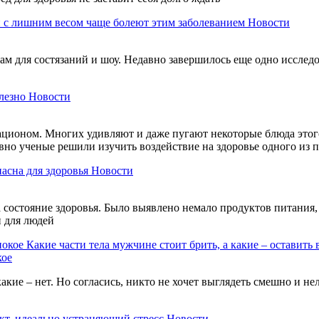
 с лишним весом чаще болеют этим заболеванием
Новости
м для состязаний и шоу. Недавно завершилось еще одно исследов
лезно
Новости
ационом. Многих удивляют и даже пугают некоторые блюда этого
авно ученые решили изучить воздействие на здоровье одного из
пасна для здоровья
Новости
состояние здоровья. Было выявлено немало продуктов питания, 
и для людей
Какие части тела мужчине стоит брить, а какие – оставить 
кое
акие – нет. Но согласись, никто не хочет выглядеть смешно и н
кт, идеально устраняющий стресс
Новости