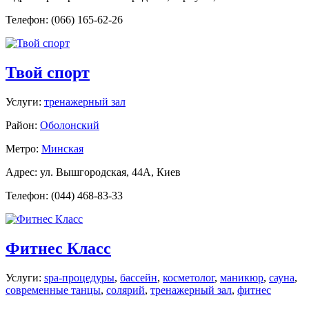
Телефон: (066) 165-62-26
Твой спорт
Услуги:
тренажерный зал
Район:
Оболонский
Метро:
Минская
Адрес: ул. Вышгородская, 44А, Киев
Телефон: (044) 468-83-33
Фитнес Класс
Услуги:
spa-процедуры
,
бассейн
,
косметолог
,
маникюр
,
сауна
,
современные танцы
,
солярий
,
тренажерный зал
,
фитнес