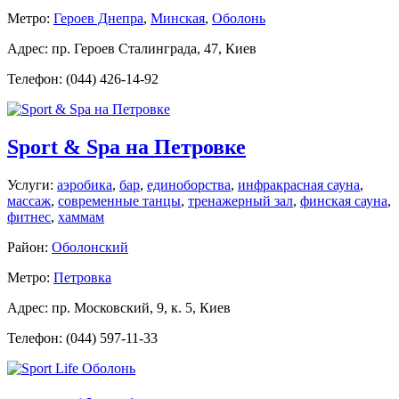
Метро:
Героев Днепра
,
Минская
,
Оболонь
Адрес: пр. Героев Сталинграда, 47, Киев
Телефон: (044) 426-14-92
Sport & Spa на Петровке
Услуги:
аэробика
,
бар
,
единоборства
,
инфракрасная сауна
,
массаж
,
современные танцы
,
тренажерный зал
,
финская сауна
,
фитнес
,
хаммам
Район:
Оболонский
Метро:
Петровка
Адрес: пр. Московский, 9, к. 5, Киев
Телефон: (044) 597-11-33