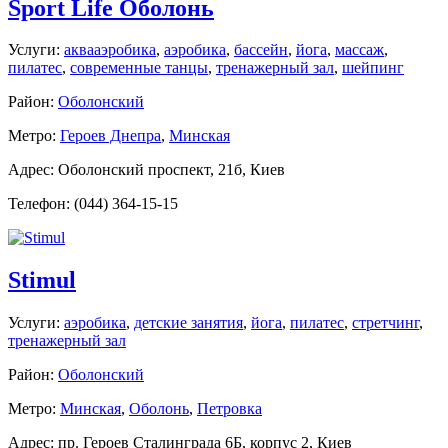
Sport Life Оболонь
Услуги:
аквааэробика
,
аэробика
,
бассейн
,
йога
,
массаж
,
пилатес
,
современные танцы
,
тренажерный зал
,
шейпинг
Район:
Оболонский
Метро:
Героев Днепра
,
Минская
Адрес: Оболонский проспект, 21б, Киев
Телефон: (044) 364-15-15
Stimul
Услуги:
аэробика
,
детские занятия
,
йога
,
пилатес
,
стретчинг
,
тренажерный зал
Район:
Оболонский
Метро:
Минская
,
Оболонь
,
Петровка
Адрес: пр. Героев Сталинграда 6Б, корпус 2, Киев