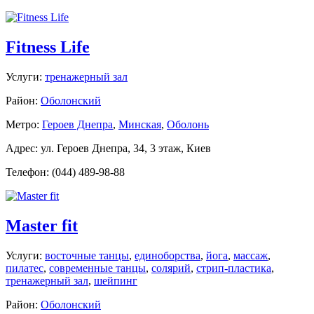
Fitness Life
Услуги:
тренажерный зал
Район:
Оболонский
Метро:
Героев Днепра
,
Минская
,
Оболонь
Адрес: ул. Героев Днепра, 34, 3 этаж, Киев
Телефон: (044) 489-98-88
Master fit
Услуги:
восточные танцы
,
единоборства
,
йога
,
массаж
,
пилатес
,
современные танцы
,
солярий
,
стрип-пластика
,
тренажерный зал
,
шейпинг
Район:
Оболонский