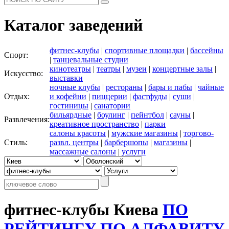
Каталог заведений
фитнес-клубы
|
спортивные площадки
|
бассейны
Спорт:
|
танцевальные студии
кинотеатры
|
театры
|
музеи
|
концертные залы
|
Искусство:
выставки
ночные клубы
|
рестораны
|
бары и пабы
|
чайные
Отдых:
и кофейни
|
пиццерии
|
фастфуды
|
суши
|
гостиницы
|
санатории
бильярдные
|
боулинг
|
пейнтбол
|
сауны
|
Развлечения:
креативное пространство
|
парки
салоны красоты
|
мужские магазины
|
торгово-
Стиль:
развл. центры
|
барбершопы
|
магазины
|
массажные салоны
|
услуги
фитнес-клубы Киева
ПО
РЕЙТИНГУ
ПО АЛФАВИТУ