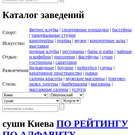
Каталог заведений
фитнес-клубы
|
спортивные площадки
|
бассейны
Спорт:
|
танцевальные студии
кинотеатры
|
театры
|
музеи
|
концертные залы
|
Искусство:
выставки
ночные клубы
|
рестораны
|
бары и пабы
|
чайные
Отдых:
и кофейни
|
пиццерии
|
фастфуды
|
суши
|
гостиницы
|
санатории
бильярдные
|
боулинг
|
пейнтбол
|
сауны
|
Развлечения:
креативное пространство
|
парки
салоны красоты
|
мужские магазины
|
торгово-
Стиль:
развл. центры
|
барбершопы
|
магазины
|
массажные салоны
|
услуги
суши Киева
ПО РЕЙТИНГУ
ПО АЛФАВИТУ