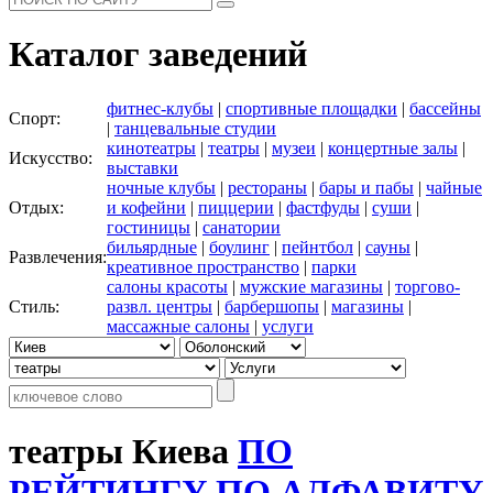
Каталог заведений
фитнес-клубы
|
спортивные площадки
|
бассейны
Спорт:
|
танцевальные студии
кинотеатры
|
театры
|
музеи
|
концертные залы
|
Искусство:
выставки
ночные клубы
|
рестораны
|
бары и пабы
|
чайные
Отдых:
и кофейни
|
пиццерии
|
фастфуды
|
суши
|
гостиницы
|
санатории
бильярдные
|
боулинг
|
пейнтбол
|
сауны
|
Развлечения:
креативное пространство
|
парки
салоны красоты
|
мужские магазины
|
торгово-
Стиль:
развл. центры
|
барбершопы
|
магазины
|
массажные салоны
|
услуги
театры Киева
ПО
РЕЙТИНГУ
ПО АЛФАВИТУ