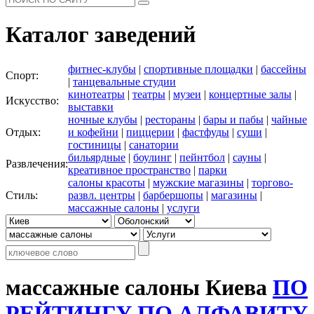
Каталог заведений
фитнес-клубы
|
спортивные площадки
|
бассейны
Спорт:
|
танцевальные студии
кинотеатры
|
театры
|
музеи
|
концертные залы
|
Искусство:
выставки
ночные клубы
|
рестораны
|
бары и пабы
|
чайные
Отдых:
и кофейни
|
пиццерии
|
фастфуды
|
суши
|
гостиницы
|
санатории
бильярдные
|
боулинг
|
пейнтбол
|
сауны
|
Развлечения:
креативное пространство
|
парки
салоны красоты
|
мужские магазины
|
торгово-
Стиль:
развл. центры
|
барбершопы
|
магазины
|
массажные салоны
|
услуги
массажные салоны Киева
ПО
РЕЙТИНГУ
ПО АЛФАВИТУ