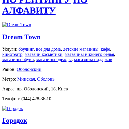
АЛФАВИТУ
Dream Town
Услуги:
боулинг
,
все для дома
,
детские магазины
,
кафе
,
кинотеатр
,
магазин косметики
,
магазины нижнего белья
,
магазины обуви
,
магазины одежды
,
магазины подарков
Район:
Оболонский
Метро:
Минская
,
Оболонь
Адрес: пр. Оболонский, 1б, Киев
Телефон: (044) 428-36-10
Городок