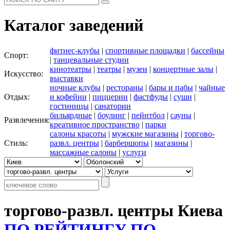
Каталог заведений
фитнес-клубы
|
спортивные площадки
|
бассейны
Спорт:
|
танцевальные студии
кинотеатры
|
театры
|
музеи
|
концертные залы
|
Искусство:
выставки
ночные клубы
|
рестораны
|
бары и пабы
|
чайные
Отдых:
и кофейни
|
пиццерии
|
фастфуды
|
суши
|
гостиницы
|
санатории
бильярдные
|
боулинг
|
пейнтбол
|
сауны
|
Развлечения:
креативное пространство
|
парки
салоны красоты
|
мужские магазины
|
торгово-
Стиль:
развл. центры
|
барбершопы
|
магазины
|
массажные салоны
|
услуги
торгово-развл. центры Киева
ПО РЕЙТИНГУ
ПО