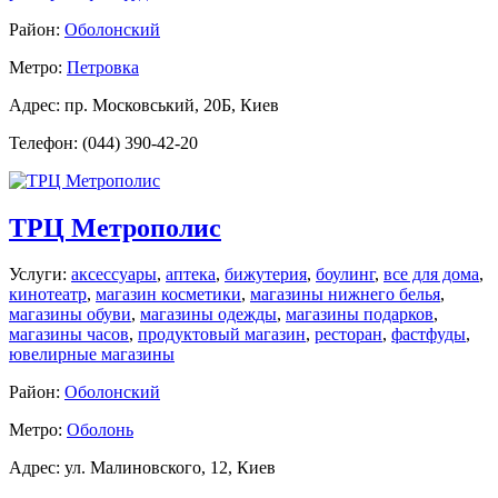
Район:
Оболонский
Метро:
Петровка
Адрес: пр. Московський, 20Б, Киев
Телефон: (044) 390-42-20
ТРЦ Метрополис
Услуги:
аксессуары
,
аптека
,
бижутерия
,
боулинг
,
все для дома
,
кинотеатр
,
магазин косметики
,
магазины нижнего белья
,
магазины обуви
,
магазины одежды
,
магазины подарков
,
магазины часов
,
продуктовый магазин
,
ресторан
,
фастфуды
,
ювелирные магазины
Район:
Оболонский
Метро:
Оболонь
Адрес: ул. Малиновского, 12, Киев