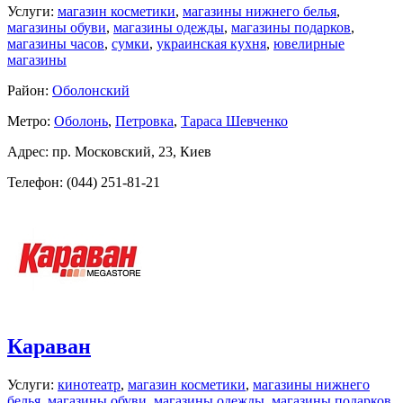
Услуги:
магазин косметики
,
магазины нижнего белья
,
магазины обуви
,
магазины одежды
,
магазины подарков
,
магазины часов
,
сумки
,
украинская кухня
,
ювелирные
магазины
Район:
Оболонский
Метро:
Оболонь
,
Петровка
,
Тараса Шевченко
Адрес: пр. Московский, 23, Киев
Телефон: (044) 251-81-21
Караван
Услуги:
кинотеатр
,
магазин косметики
,
магазины нижнего
белья
,
магазины обуви
,
магазины одежды
,
магазины подарков
,