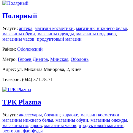
Полярный
Услуги:
аптека
,
магазин косметики
,
магазины нижнего белья
,
магазины обуви
,
магазины одежды
,
магазины подарков
,
магазины часов
,
продуктовый магазин
Район:
Оболонский
Метро:
Героев Днепра
,
Минская
,
Оболонь
Адрес: ул. Михаила Майорова, 2, Киев
Телефон: (044) 371-78-71
ТРК Plazma
Услуги:
аксессуары
,
боулинг
,
караоке
,
магазин косметики
,
магазины нижнего белья
,
магазины обуви
,
магазины одежды
,
магазины подарков
,
магазины часов
,
продуктовый магазин
,
ресторан
,
фастфуды