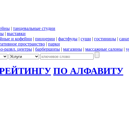
сейны
|
танцевальные студии
лы
|
выставки
йные и кофейни
|
пиццерии
|
фастфуды
|
суши
|
гостиницы
|
сана
еативное пространство
|
парки
во-развл. центры
|
барбершопы
|
магазины
|
массажные салоны
|
у
 РЕЙТИНГУ
ПО АЛФАВИТУ