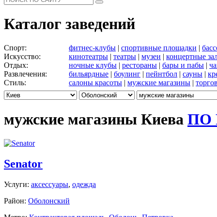
Каталог заведений
Спорт:
фитнес-клубы
|
спортивные площадки
|
бас
Искусство:
кинотеатры
|
театры
|
музеи
|
концертные за
Отдых:
ночные клубы
|
рестораны
|
бары и пабы
|
ча
Развлечения:
бильярдные
|
боулинг
|
пейнтбол
|
сауны
|
кр
Стиль:
салоны красоты
|
мужские магазины
|
торго
мужские магазины Киева
ПО
Senator
Услуги:
аксессуары
,
одежда
Район:
Оболонский