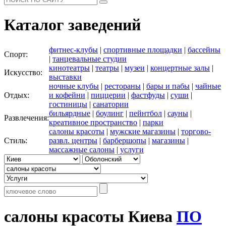
Каталог заведений
фитнес-клубы
|
спортивные площадки
|
бассейны
Спорт:
|
танцевальные студии
кинотеатры
|
театры
|
музеи
|
концертные залы
|
Искусство:
выставки
ночные клубы
|
рестораны
|
бары и пабы
|
чайные
Отдых:
и кофейни
|
пиццерии
|
фастфуды
|
суши
|
гостиницы
|
санатории
бильярдные
|
боулинг
|
пейнтбол
|
сауны
|
Развлечения:
креативное пространство
|
парки
салоны красоты
|
мужские магазины
|
торгово-
Стиль:
развл. центры
|
барбершопы
|
магазины
|
массажные салоны
|
услуги
салоны красоты Киева
ПО