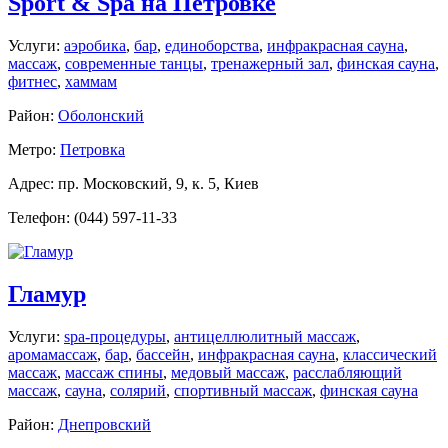
Sport & Spa на Петровке
Услуги:
аэробика
,
бар
,
единоборства
,
инфракрасная сауна
,
массаж
,
современные танцы
,
тренажерный зал
,
финская сауна
,
фитнес
,
хаммам
Район:
Оболонский
Метро:
Петровка
Адрес: пр. Московский, 9, к. 5, Киев
Телефон: (044) 597-11-33
Гламур
Услуги:
spa-процедуры
,
антицеллюлитный массаж
,
аромамассаж
,
бар
,
бассейн
,
инфракрасная сауна
,
классический
массаж
,
массаж спины
,
медовый массаж
,
расслабляющий
массаж
,
сауна
,
солярий
,
спортивный массаж
,
финская сауна
Район:
Днепровский