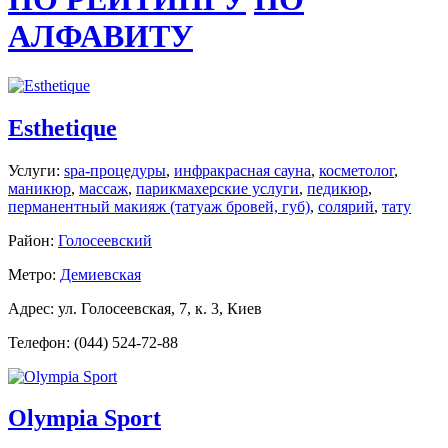
АЛФАВИТУ
Esthetique
Услуги:
spa-процедуры
,
инфракрасная сауна
,
косметолог
,
маникюр
,
массаж
,
парикмахерские услуги
,
педикюр
,
перманентный макияж (татуаж бровей, губ)
,
солярий
,
тату
Район:
Голосеевский
Метро:
Демиевская
Адрес: ул. Голосеевская, 7, к. 3, Киев
Телефон: (044) 524-72-88
Olympia Sport