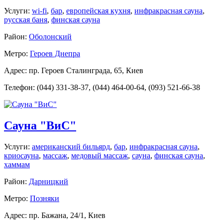
Услуги:
wi-fi
,
бар
,
европейская кухня
,
инфракрасная сауна
,
русская баня
,
финская сауна
Район:
Оболонский
Метро:
Героев Днепра
Адрес: пр. Героев Сталинграда, 65, Киев
Телефон: (044) 331-38-37, (044) 464-00-64, (093) 521-66-38
Сауна "ВиС"
Услуги:
американский бильярд
,
бар
,
инфракрасная сауна
,
криосауна
,
массаж
,
медовый массаж
,
сауна
,
финская сауна
,
хаммам
Район:
Дарницкий
Метро:
Позняки
Адрес: пр. Бажана, 24/1, Киев