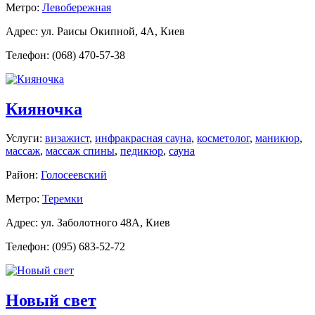
Метро:
Левобережная
Адрес: ул. Раисы Окипной, 4А, Киев
Телефон: (068) 470-57-38
Кияночка
Услуги:
визажист
,
инфракрасная сауна
,
косметолог
,
маникюр
,
массаж
,
массаж спины
,
педикюр
,
сауна
Район:
Голосеевский
Метро:
Теремки
Адрес: ул. Заболотного 48А, Киев
Телефон: (095) 683-52-72
Новый свет