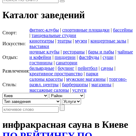
Каталог заведений
фитнес-клубы
|
спортивные площадки
|
бассейны
Спорт:
|
танцевальные студии
кинотеатры
|
театры
|
музеи
|
концертные залы
|
Искусство:
выставки
ночные клубы
|
рестораны
|
бары и пабы
|
чайные
Отдых:
и кофейни
|
пиццерии
|
фастфуды
|
суши
|
гостиницы
|
санатории
бильярдные
|
боулинг
|
пейнтбол
|
сауны
|
Развлечения:
креативное пространство
|
парки
салоны красоты
|
мужские магазины
|
торгово-
Стиль:
развл. центры
|
барбершопы
|
магазины
|
массажные салоны
|
услуги
инфракрасная сауна в Киеве
ПО РЕЙТИНГУ
ПО