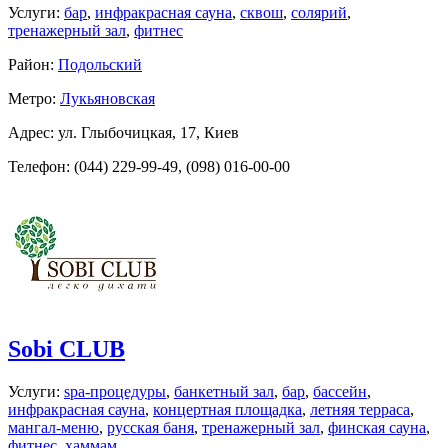
Услуги:
бар
,
инфракрасная сауна
,
сквош
,
солярий
,
тренажерный зал
,
фитнес
Район:
Подольский
Метро:
Лукьяновская
Адрес: ул. Глыбочицкая, 17, Киев
Телефон: (044) 229-99-49, (098) 016-00-00
Sobi CLUB
Услуги:
spa-процедуры
,
банкетный зал
,
бар
,
бассейн
,
инфракрасная сауна
,
концертная площадка
,
летняя терраса
,
мангал-меню
,
русская баня
,
тренажерный зал
,
финская сауна
,
фитнес
,
хаммам