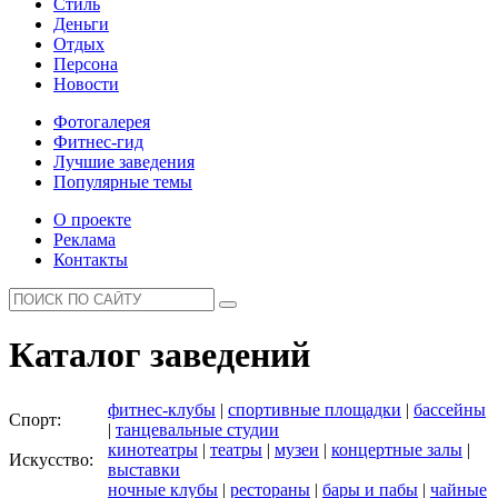
Стиль
Деньги
Отдых
Персона
Новости
Фотогалерея
Фитнес-гид
Лучшие заведения
Популярные темы
О проекте
Реклама
Контакты
Каталог заведений
фитнес-клубы
|
спортивные площадки
|
бассейны
Спорт:
|
танцевальные студии
кинотеатры
|
театры
|
музеи
|
концертные залы
|
Искусство:
выставки
ночные клубы
|
рестораны
|
бары и пабы
|
чайные