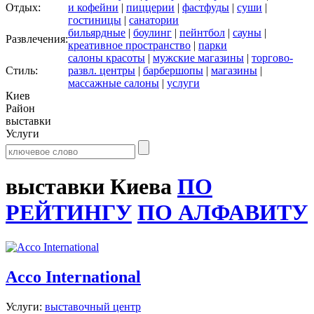
Отдых:
и кофейни
|
пиццерии
|
фастфуды
|
суши
|
гостиницы
|
санатории
бильярдные
|
боулинг
|
пейнтбол
|
сауны
|
Развлечения:
креативное пространство
|
парки
салоны красоты
|
мужские магазины
|
торгово-
Стиль:
развл. центры
|
барбершопы
|
магазины
|
массажные салоны
|
услуги
Киев
Район
выставки
Услуги
выставки Киева
ПО
РЕЙТИНГУ
ПО АЛФАВИТУ
Acco International
Услуги:
выставочный центр