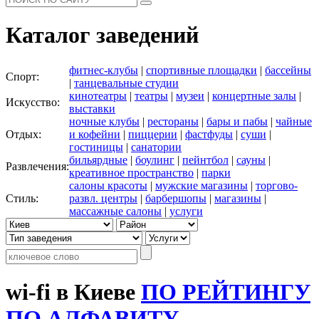
Каталог заведений
фитнес-клубы
|
спортивные площадки
|
бассейны
Спорт:
|
танцевальные студии
кинотеатры
|
театры
|
музеи
|
концертные залы
|
Искусство:
выставки
ночные клубы
|
рестораны
|
бары и пабы
|
чайные
Отдых:
и кофейни
|
пиццерии
|
фастфуды
|
суши
|
гостиницы
|
санатории
бильярдные
|
боулинг
|
пейнтбол
|
сауны
|
Развлечения:
креативное пространство
|
парки
салоны красоты
|
мужские магазины
|
торгово-
Стиль:
развл. центры
|
барбершопы
|
магазины
|
массажные салоны
|
услуги
wi-fi в Киеве
ПО РЕЙТИНГУ
ПО АЛФАВИТУ