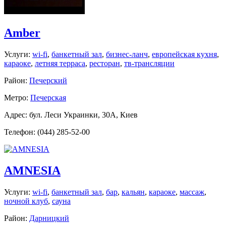
Amber
Услуги:
wi-fi
,
банкетный зал
,
бизнес-ланч
,
европейская кухня
,
караоке
,
летняя терраса
,
ресторан
,
тв-трансляции
Район:
Печерский
Метро:
Печерская
Адрес: бул. Леси Украинки, 30А, Киев
Телефон: (044) 285-52-00
AMNESIA
Услуги:
wi-fi
,
банкетный зал
,
бар
,
кальян
,
караоке
,
массаж
,
ночной клуб
,
сауна
Район:
Дарницкий