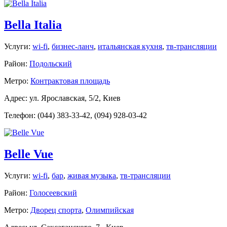
Bella Italia
Услуги:
wi-fi
,
бизнес-ланч
,
итальянская кухня
,
тв-трансляции
Район:
Подольский
Метро:
Контрактовая площадь
Адрес: ул. Ярославская, 5/2, Киев
Телефон: (044) 383-33-42, (094) 928-03-42
Belle Vue
Услуги:
wi-fi
,
бар
,
живая музыка
,
тв-трансляции
Район:
Голосеевский
Метро:
Дворец спорта
,
Олимпийская