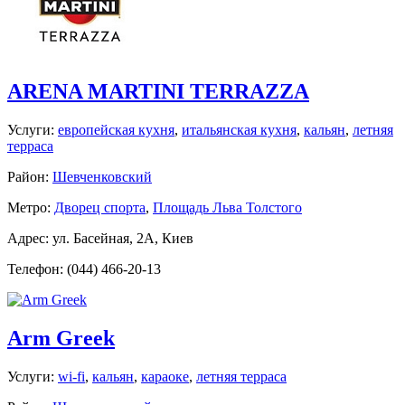
ARENA MARTINI TERRAZZA
Услуги:
европейская кухня
,
итальянская кухня
,
кальян
,
летняя
терраса
Район:
Шевченковский
Метро:
Дворец спорта
,
Площадь Льва Толстого
Адрес: ул. Басейная, 2А, Киев
Телефон: (044) 466-20-13
Arm Greek
Услуги:
wi-fi
,
кальян
,
караоке
,
летняя терраса