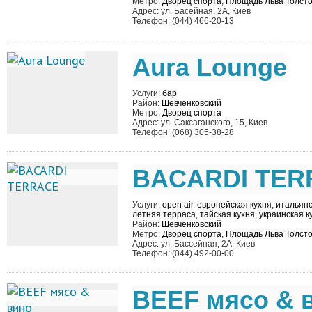
Метро:
Дворец спорта
,
Площадь Льва Толсто
Адрес: ул. Басейная, 2А, Киев
Телефон: (044) 466-20-13
Aura Lounge
Услуги:
бар
Район:
Шевченковский
Метро:
Дворец спорта
Адрес: ул. Саксаганского, 15, Киев
Телефон: (068) 305-38-28
BACARDI TER
Услуги:
open air
,
европейская кухня
,
итальянс
летняя терраса
,
тайская кухня
,
украинская к
Район:
Шевченковский
Метро:
Дворец спорта
,
Площадь Льва Толсто
Адрес: ул. Бассейная, 2А, Киев
Телефон: (044) 492-00-00
BEEF мясо & 