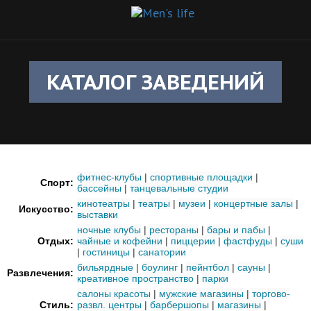
КАТАЛОГ ЗАВЕДЕНИЙ
фитнес-клубы
|
спортивные площадки
|
Спорт:
бассейны
|
танцевальные студии
кинотеатры
|
театры
|
музеи
|
концертные залы
|
Искусство:
выставки
ночные клубы
|
рестораны
|
бары и пабы
|
Отдых:
чайные и кофейни
|
пиццерии
|
фастфуды
|
суши
|
гостиницы
|
санатории
бильярдные
|
боулинг
|
пейнтбол
|
сауны
|
Развлечения:
креативное пространство
|
парки
салоны красоты
|
мужские магазины
|
торгово-
Стиль:
развл. центры
|
барбершопы
|
магазины
|