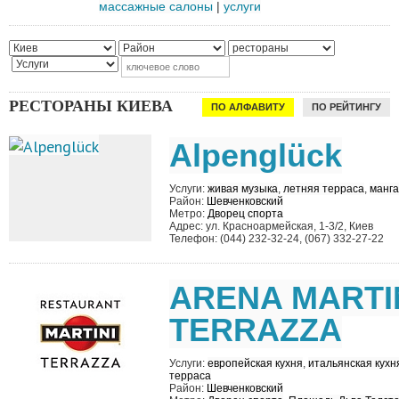
массажные салоны
|
услуги
РЕСТОРАНЫ КИЕВА
ПО АЛФАВИТУ
ПО РЕЙТИНГУ
Alpenglück
Услуги:
живая музыка
,
летняя терраса
,
манг
Район:
Шевченковский
Метро:
Дворец спорта
Адрес: ул. Красноармейская, 1-3/2, Киев
Телефон: (044) 232-32-24, (067) 332-27-22
ARENA MARTI
TERRAZZA
Услуги:
европейская кухня
,
итальянская кухн
терраса
Район:
Шевченковский