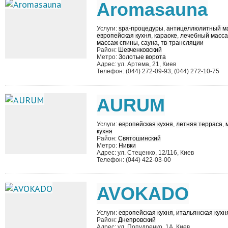
Aromasauna
Услуги:
spa-процедуры
,
антицеллюлитный м
европейская кухня
,
караоке
,
лечебный масс
массаж спины
,
сауна
,
тв-трансляции
Район:
Шевченковский
Метро:
Золотые ворота
Адрес: ул. Артема, 21, Киев
Телефон: (044) 272-09-93, (044) 272-10-75
AURUM
Услуги:
европейская кухня
,
летняя терраса
,
кухня
Район:
Святошинский
Метро:
Нивки
Адрес: ул. Стеценко, 12/116, Киев
Телефон: (044) 422-03-00
AVOKADO
Услуги:
европейская кухня
,
итальянская кухн
Район:
Днепровский
Адрес: ул. Попудренко, 1А, Киев