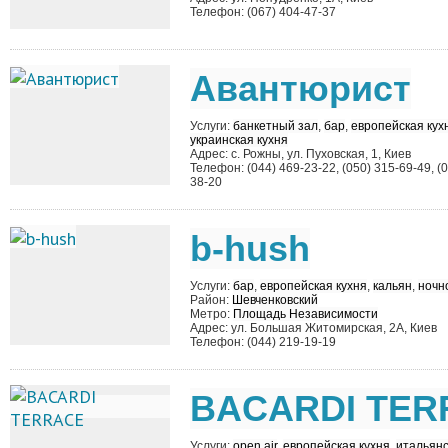
Телефон: (067) 404-47-37
Aвантюрист
Услуги:
банкетный зал
,
бар
,
европейская кух
украинская кухня
Адрес: с. Рожны, ул. Пуховская, 1, Киев
Телефон: (044) 469-23-22, (050) 315-69-49, (0
38-20
b-hush
Услуги:
бар
,
европейская кухня
,
кальян
,
ночн
Район:
Шевченковский
Метро:
Площадь Независимости
Адрес: ул. Большая Житомирская, 2А, Киев
Телефон: (044) 219-19-19
BACARDI TER
Услуги:
open air
,
европейская кухня
,
итальянс