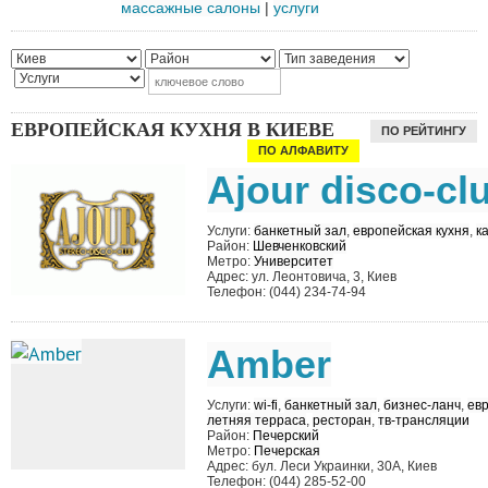
массажные салоны
|
услуги
ЕВРОПЕЙСКАЯ КУХНЯ В КИЕВЕ
ПО РЕЙТИНГУ
ПО АЛФАВИТУ
Ajour disco-cl
Услуги:
банкетный зал
,
европейская кухня
,
к
Район:
Шевченковский
Метро:
Университет
Адрес: ул. Леонтовича, 3, Киев
Телефон: (044) 234-74-94
Amber
Услуги:
wi-fi
,
банкетный зал
,
бизнес-ланч
,
евр
летняя терраса
,
ресторан
,
тв-трансляции
Район:
Печерский
Метро:
Печерская
Адрес: бул. Леси Украинки, 30А, Киев
Телефон: (044) 285-52-00