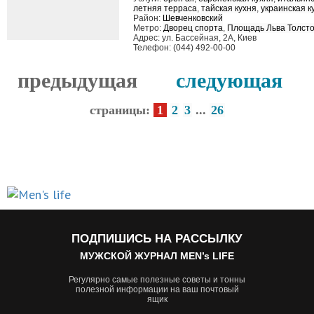
летняя терраса
,
тайская кухня
,
украинская к
Район:
Шевченковский
Метро:
Дворец спорта
,
Площадь Льва Толсто
Адрес: ул. Бассейная, 2А, Киев
Телефон: (044) 492-00-00
предыдущая
следующая
страницы:
1
2
3
...
26
ПОДПИШИСЬ НА РАССЫЛКУ
МУЖСКОЙ ЖУРНАЛ MEN’s LIFE
Регулярно самые полезные советы и тонны
полезной информации на ваш почтовый
ящик