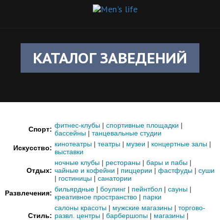
КАТАЛОГ ЗАВЕДЕНИЙ
фитнес-клубы
|
спортивные площадки
|
Спорт:
бассейны
|
танцевальные студии
кинотеатры
|
театры
|
музеи
|
концертные залы
|
Искусство:
выставки
ночные клубы
|
рестораны
|
бары и пабы
|
Отдых:
чайные и кофейни
|
пиццерии
|
фастфуды
|
суши
|
гостиницы
|
санатории
бильярдные
|
боулинг
|
пейнтбол
|
сауны
|
Развлечения:
креативное пространство
|
парки
салоны красоты
|
мужские магазины
|
торгово-
Стиль:
развл. центры
|
барбершопы
|
магазины
|