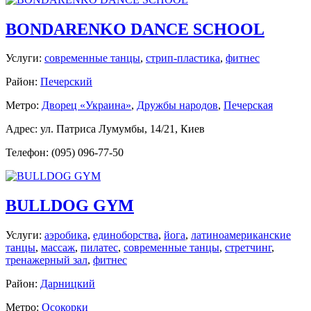
BONDARENKO DANCE SCHOOL
Услуги:
современные танцы
,
стрип-пластика
,
фитнес
Район:
Печерский
Метро:
Дворец «Украина»
,
Дружбы народов
,
Печерская
Адрес: ул. Патриса Лумумбы, 14/21, Киев
Телефон: (095) 096-77-50
BULLDOG GYM
Услуги:
аэробика
,
единоборства
,
йога
,
латиноамериканские
танцы
,
массаж
,
пилатес
,
современные танцы
,
стретчинг
,
тренажерный зал
,
фитнес
Район:
Дарницкий
Метро:
Осокорки