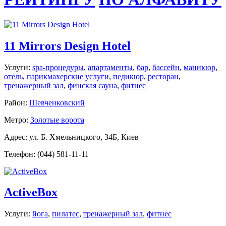
11 Mirrors Design Hotel
Услуги:
spa-процедуры
,
апартаменты
,
бар
,
бассейн
,
маникюр
,
отель
,
парикмахерские услуги
,
педикюр
,
ресторан
,
тренажерный зал
,
финская сауна
,
фитнес
Район:
Шевченковский
Метро:
Золотые ворота
Адрес: ул. Б. Хмельницкого, 34Б, Киев
Телефон: (044) 581-11-11
ActiveBox
Услуги:
йога
,
пилатес
,
тренажерный зал
,
фитнес