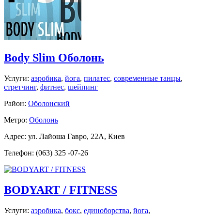
Body Slim Оболонь
Услуги:
аэробика
,
йога
,
пилатес
,
современные танцы
,
стретчинг
,
фитнес
,
шейпинг
Район:
Оболонский
Метро:
Оболонь
Адрес: ул. Лайоша Гавро, 22А, Киев
Телефон: (063) 325 -07-26
BODYART / FITNESS
Услуги:
аэробика
,
бокс
,
единоборства
,
йога
,