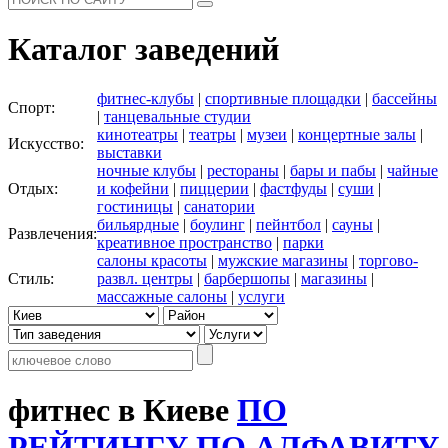
Каталог заведений
фитнес-клубы
|
спортивные площадки
|
бассейны
Спорт:
|
танцевальные студии
кинотеатры
|
театры
|
музеи
|
концертные залы
|
Искусство:
выставки
ночные клубы
|
рестораны
|
бары и пабы
|
чайные
Отдых:
и кофейни
|
пиццерии
|
фастфуды
|
суши
|
гостиницы
|
санатории
бильярдные
|
боулинг
|
пейнтбол
|
сауны
|
Развлечения:
креативное пространство
|
парки
салоны красоты
|
мужские магазины
|
торгово-
Стиль:
развл. центры
|
барбершопы
|
магазины
|
массажные салоны
|
услуги
фитнес в Киеве
ПО
РЕЙТИНГУ
ПО АЛФАВИТУ