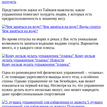
похудеть
Представители науки из Тайваня выяснили, какие
упражнения помогают похудеть людям, у которых есть
предрасположенность к лишнему весу
Чем заняться на воде?
Виды спорта
Чем заняться на воде?
Во время отпуска на морях и реках у Вас есть уникальная
возможность заняться водными видами спорта. Вариантов
много, и у каждого свои плюсы.
Кому нельзя
делать упражнения “планка”
Новости
Кому нельзя делать упражнения “планка”
Одна из разновидностей физических упражнений – «планка».
С ее помощью укрепляются мышцы всего тела, а особенно
спины. Однако упражнение не так безобидно, как может
показаться на первый взгляд. Несмотря на то, что упражнение
нужно делать всего несколько минут, оно может навредить
даже профессиональным спортсменам
5 лучших
упражнений для избавления от живота
Похудение