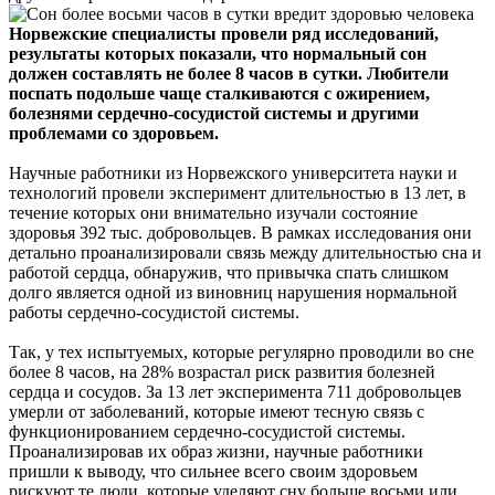
Норвежские специалисты провели ряд исследований,
результаты которых показали, что нормальный сон
должен составлять не более 8 часов в сутки. Любители
поспать подольше чаще сталкиваются с ожирением,
болезнями сердечно-сосудистой системы и другими
проблемами со здоровьем.
Научные работники из Норвежского университета науки и
технологий провели эксперимент длительностью в 13 лет, в
течение которых они внимательно изучали состояние
здоровья 392 тыс. добровольцев. В рамках исследования они
детально проанализировали связь между длительностью сна и
работой сердца, обнаружив, что привычка спать слишком
долго является одной из виновниц нарушения нормальной
работы сердечно-сосудистой системы.
Так, у тех испытуемых, которые регулярно проводили во сне
более 8 часов, на 28% возрастал риск развития болезней
сердца и сосудов. За 13 лет эксперимента 711 добровольцев
умерли от заболеваний, которые имеют тесную связь с
функционированием сердечно-сосудистой системы.
Проанализировав их образ жизни, научные работники
пришли к выводу, что сильнее всего своим здоровьем
рискуют те люди, которые уделяют сну больше восьми или