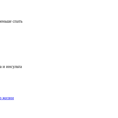
меньше спать
а и инсульта
з жизни