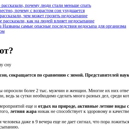
 рассказали, почему люди стали меньше спать
вестно, почему с возрастом сон ухудшается
рассказали, чем может грозить недосыпание
 рассказали, как на людей влияет недосыпание
Названы самые опасные последствия недосыпа для организма
ном
ют?
му сну
 сон, сокращается по сравнению с зимой. Представителей нау
ы опросили более 2 тыс. мужчин и женщин. Многие их них отве
, ведь за сутки необходимо сделать много разных дел, среди ко
 мероприятий еще и
отдых на природе, активные летние виды с
того,
летняя жара
никак не способствует к здоровому и качеств
человека даже в 9 вечера еще не дает сигнал, что пора ложиться
асыпанию.