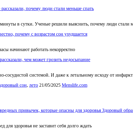
 рассказали, почему люди стали меньше спать
 3 минуты в сутки. Ученые решили выяснить, почему люди стали 
вестно, почему с возрастом сон ухудшается
часы начинают работать некорректно
рассказали, чем может грозить недосыпание
о-сосудистой системой. И даже к летальному исходу от инфаркт
здоровый сон
,
лето
21/05/2025
Menslife.com
вредных привычек, которые опасны для здоровья
Здоровый обра
ед для здоровья не заставит себя долго ждать