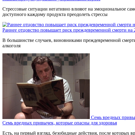
Стрессовые ситуации негативно влияют на эмоциональное само
доступного каждому продукта преодолеть стрессы
Раннее отцовство повышает риск преждевременной смерти на
В большинстве случаев, виновниками преждевременной смерти 
алкоголя
Семь вредных привыч
Семь вредных привычек, которые опасны для здоровья
Есть, на первый взгляд, безобидные действия, после которых вр