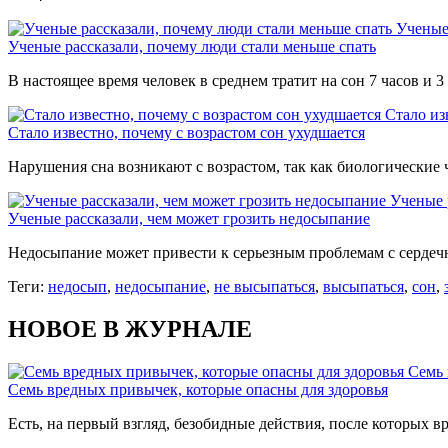
Ученые
Ученые рассказали, почему люди стали меньше спать
В настоящее время человек в среднем тратит на сон 7 часов и
Стало из
Стало известно, почему с возрастом сон ухудшается
Нарушения сна возникают с возрастом, так как биологические 
Ученые 
Ученые рассказали, чем может грозить недосыпание
Недосыпание может привести к серьезным проблемам с сердечн
Теги:
недосып
,
недосыпание
,
не высыпаться
,
высыпаться
,
сон
,
НОВОЕ В ЖУРНАЛЕ
Семь 
Семь вредных привычек, которые опасны для здоровья
Есть, на первый взгляд, безобидные действия, после которых вр