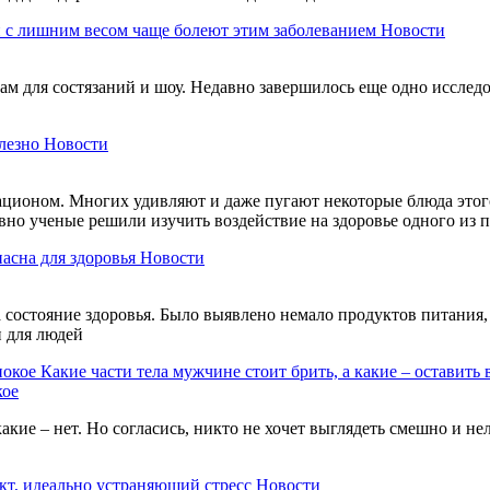
 с лишним весом чаще болеют этим заболеванием
Новости
м для состязаний и шоу. Недавно завершилось еще одно исследов
лезно
Новости
ационом. Многих удивляют и даже пугают некоторые блюда этого
авно ученые решили изучить воздействие на здоровье одного из
пасна для здоровья
Новости
состояние здоровья. Было выявлено немало продуктов питания, 
и для людей
Какие части тела мужчине стоит брить, а какие – оставить 
кое
акие – нет. Но согласись, никто не хочет выглядеть смешно и н
кт, идеально устраняющий стресс
Новости