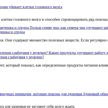
ночам убивает клетки головного мозга
а клетки головного мозга и способен спровоцировать ряд опасны
Польза семян чиа: как семена чиа улучшают ра
ечника и сердца
ия. Они содержат множество полезных веществ. Если регулярно 
Какие продукты улучшают работу м
ения слабоумия у мужчин?
ент, который показал, как определенные продукты питания влия
вредных привычек, которые опасны для здоровья
Здоровый обра
ед для здоровья не заставит себя долго ждать