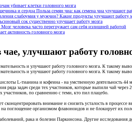
ночам убивает клетки головного мозга
Польза семян чиа: как семена чиа улучшают ра
Какие продукты улучшают работу м
ьсиновый сок существенно улучшает работу мозга
Мозг человека часто перегружает сам себя излишней работой
ет активность головного мозга
 чае, улучшают работу головно
мательность и улучшают работу головного мозга. К такому выв
мательность и улучшают работу головного мозга. К такому выв
слоты L-тианина и кофеина - на умственную деятельность 44 мо
 ряда задач среди тех участников, которые выпили чай через 20
 участников, по сравнению с теми, кто пил плацебо.
ает сконцентрировать внимание и снизить усталость в процессе
т на поглощение организмом флавоноидов и не блокирует их пол
заболеваний, рака и болезни Паркинсона. Другие исследования д