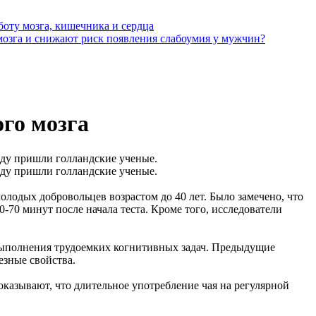
боту мозга, кишечника и сердца
озга и снижают риск появления слабоумия у мужчин?
го мозга
оду пришли голландские ученые.
оду пришли голландские ученые.
лодых добровольцев возрастом до 40 лет. Было замечено, что
-70 минут после начала теста. Кроме того, исследователи
 выполнения трудоемких когнитивных задач. Предыдущие
езные свойства.
оказывают, что длительное употребление чая на регулярной