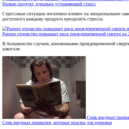
Назван продукт, идеально устраняющий стресс
Стрессовые ситуации негативно влияют на эмоциональное само
доступного каждому продукта преодолеть стрессы
Раннее отцовство повышает риск преждевременной смерти на
В большинстве случаев, виновниками преждевременной смерти 
алкоголя
Семь вредных привыч
Семь вредных привычек, которые опасны для здоровья