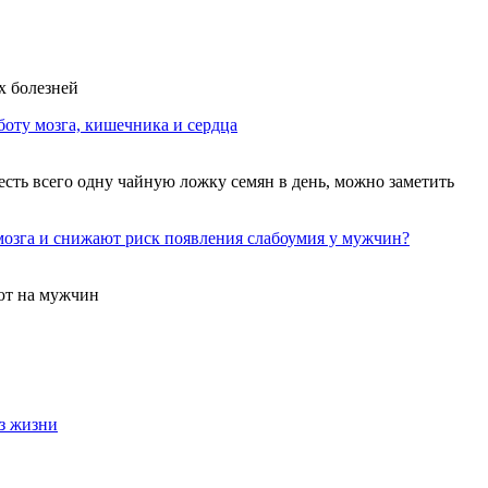
х болезней
боту мозга, кишечника и сердца
есть всего одну чайную ложку семян в день, можно заметить
озга и снижают риск появления слабоумия у мужчин?
ют на мужчин
з жизни