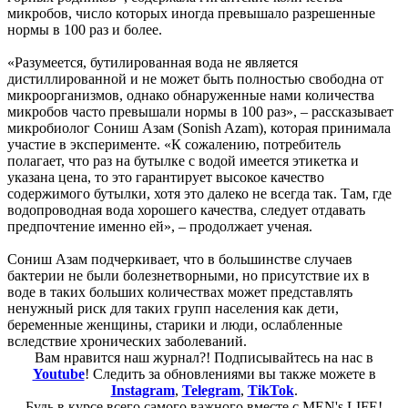
микробов, число которых иногда превышало разрешенные
нормы в 100 раз и более.
«Разумеется, бутилированная вода не является
дистиллированной и не может быть полностью свободна от
микроорганизмов, однако обнаруженные нами количества
микробов часто превышали нормы в 100 раз», – рассказывает
микробиолог Сониш Азам (Sonish Azam), которая принимала
участие в эксперименте. «К сожалению, потребитель
полагает, что раз на бутылке с водой имеется этикетка и
указана цена, то это гарантирует высокое качество
содержимого бутылки, хотя это далеко не всегда так. Там, где
водопроводная вода хорошего качества, следует отдавать
предпочтение именно ей», – продолжает ученая.
Сониш Азам подчеркивает, что в большинстве случаев
бактерии не были болезнетворными, но присутствие их в
воде в таких больших количествах может представлять
ненужный риск для таких групп населения как дети,
беременные женщины, старики и люди, ослабленные
вследствие хронических заболеваний.
Вам нравится наш журнал?! Подписывайтесь на нас в
Youtube
! Следить за обновлениями вы также можете в
Instagram
,
Telegram
,
TikTok
.
Будь в курсе всего самого важного вместе с MEN's LIFE!