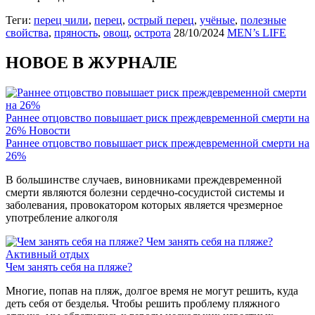
Теги:
перец чили
,
перец
,
острый перец
,
учёные
,
полезные
свойства
,
пряность
,
овощ
,
острота
28/10/2024
MEN’s LIFE
НОВОЕ В ЖУРНАЛЕ
Раннее отцовство повышает риск преждевременной смерти на
26%
Новости
Раннее отцовство повышает риск преждевременной смерти на
26%
В большинстве случаев, виновниками преждевременной
смерти являются болезни сердечно-сосудистой системы и
заболевания, провокатором которых является чрезмерное
употребление алкоголя
Чем занять себя на пляже?
Активный отдых
Чем занять себя на пляже?
Многие, попав на пляж, долгое время не могут решить, куда
деть себя от безделья. Чтобы решить проблему пляжного