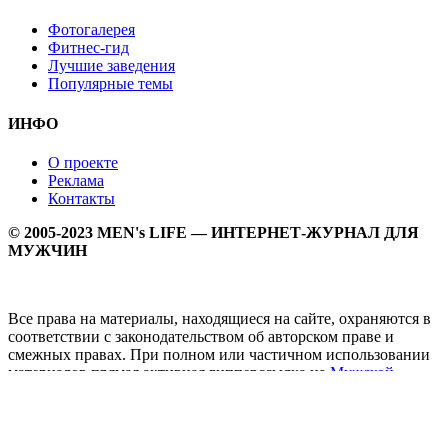
Фотогалерея
Фитнес-гид
Лучшие заведения
Популярные темы
ИНФО
О проекте
Реклама
Контакты
© 2005-2023 MEN's LIFE — ИНТЕРНЕТ-ЖУРНАЛ ДЛЯ
МУЖЧИН
Все права на материалы, находящиеся на сайте, охраняются в
соответствии с законодательством об авторском праве и
смежных правах. При полном или частичном использовании
материалов прямая активная гипперссылка на
Мужской
журнал MEN's LIFE
обязательна.
MEN's LIFE - интернет-журнал для мужчин, который
заслуженно входит в ТОП лучших мужских журналов и