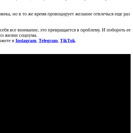
века, но в то же время провоцирует желание отвлечься еще раз
ебя все внимание, это превращается в проблему. И побороть ее
 из жизни социума.
ожете в
Instagram
,
Telegram
,
TikTok
.