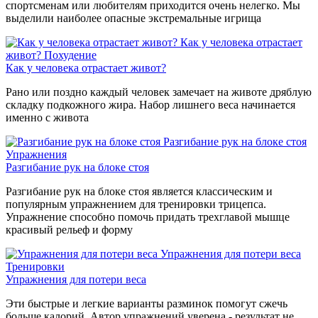
спортсменам или любителям приходится очень нелегко. Мы
выделили наиболее опасные экстремальные игрища
Как у человека отрастает
живот?
Похудение
Как у человека отрастает живот?
Рано или поздно каждый человек замечает на животе дряблую
складку подкожного жира. Набор лишнего веса начинается
именно с живота
Разгибание рук на блоке стоя
Упражнения
Разгибание рук на блоке стоя
Разгибание рук на блоке стоя является классическим и
популярным упражнением для тренировки трицепса.
Упражнение способно помочь придать трехглавой мышце
красивый рельеф и форму
Упражнения для потери веса
Тренировки
Упражнения для потери веса
Эти быстрые и легкие варианты разминок помогут сжечь
больше калорий. Автор упражнений уверена - результат не