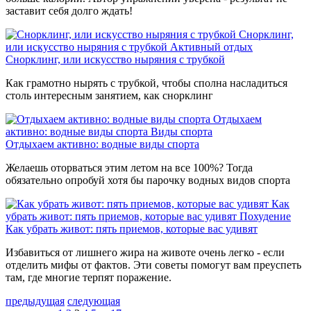
заставит себя долго ждать!
Снорклинг,
или искусство ныряния с трубкой
Активный отдых
Снорклинг, или искусство ныряния с трубкой
Как грамотно нырять с трубкой, чтобы сполна насладиться
столь интересным занятием, как снорклинг
Отдыхаем
активно: водные виды спорта
Виды спорта
Отдыхаем активно: водные виды спорта
Желаешь оторваться этим летом на все 100%? Тогда
обязательно опробуй хотя бы парочку водных видов спорта
Как
убрать живот: пять приемов, которые вас удивят
Похудение
Как убрать живот: пять приемов, которые вас удивят
Избавиться от лишнего жира на животе очень легко - если
отделить мифы от фактов. Эти советы помогут вам преуспеть
там, где многие терпят поражение.
предыдущая
следующая