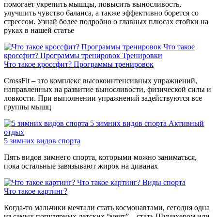
помогает укрепить мышцы, повысить выносливость,
улучшить чувство баланса, а также эффективно борется со
стрессом. Узнай более подробно о главных плюсах стойки на
руках в нашей статье
Что такое
кроссфит? Программы тренировок
Тренировки
Что такое кроссфит? Программы тренировок
CrossFit – это комплекс высокоинтенсивных упражнений,
направленных на развитие выносливости, физической силы и
ловкости. При выполнении упражнений задействуются все
группы мышц
5 зимних видов спорта
Активный
отдых
5 зимних видов спорта
Пять видов зимнего спорта, которыми можно заниматься,
пока остальные завязывают жирок на диванах
Что такое картинг?
Виды спорта
Что такое картинг?
Когда-то мальчики мечтали стать космонавтами, сегодня одна
из самых популярных детских “мечт” – стать Шумахером или