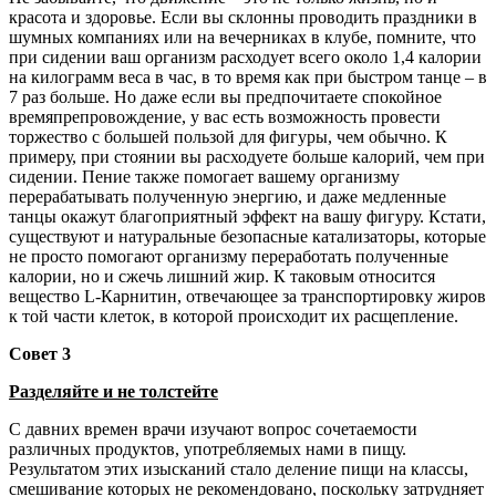
красота и здоровье. Если вы склонны проводить праздники в
шумных компаниях или на вечерниках в клубе, помните, что
при сидении ваш организм расходует всего около 1,4 калории
на килограмм веса в час, в то время как при быстром танце – в
7 раз больше. Но даже если вы предпочитаете спокойное
времяпрепровождение, у вас есть возможность провести
торжество с большей пользой для фигуры, чем обычно. К
примеру, при стоянии вы расходуете больше калорий, чем при
сидении. Пение также помогает вашему организму
перерабатывать полученную энергию, и даже медленные
танцы окажут благоприятный эффект на вашу фигуру. Кстати,
существуют и натуральные безопасные катализаторы, которые
не просто помогают организму переработать полученные
калории, но и сжечь лишний жир. К таковым относится
вещество L-Карнитин, отвечающее за транспортировку жиров
к той части клеток, в которой происходит их расщепление.
Совет 3
Разделяйте и не толстейте
С давних времен врачи изучают вопрос сочетаемости
различных продуктов, употребляемых нами в пищу.
Результатом этих изысканий стало деление пищи на классы,
смешивание которых не рекомендовано, поскольку затрудняет