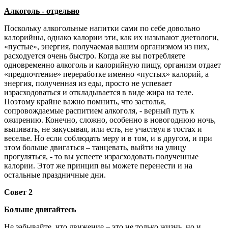
Алкоголь - отдельно
Поскольку алкогольные напитки сами по себе довольно
калорийны, однако калории эти, как их называют диетологи,
«пустые», энергия, получаемая вашим организмом из них,
расходуется очень быстро. Когда же вы потребляете
одновременно алкоголь и калорийную пищу, организм отдает
«предпочтение» переработке именно «пустых» калорий, а
энергия, полученная из еды, просто не успевает
израсходоваться и откладывается в виде жира на теле.
Поэтому крайне важно помнить, что застолья,
сопровождаемые распитием алкоголя, - верный путь к
ожирению. Конечно, сложно, особенно в новогоднюю ночь,
выпивать, не закусывая, или есть, не участвуя в тостах и
веселье. Но если соблюдать меру и в том, и в другом, и при
этом больше двигаться – танцевать, выйти на улицу
прогуляться, - то вы успеете израсходовать полученные
калории. Этот же принцип вы можете перенести и на
остальные праздничные дни.
Совет 2
Больше двигайтесь
Не забывайте, что движение – это не только жизнь, но и