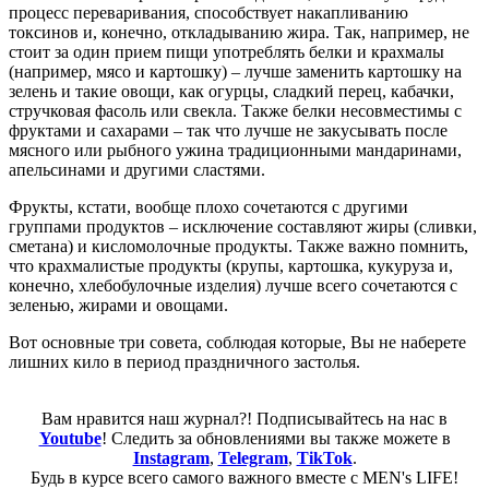
процесс переваривания, способствует накапливанию
токсинов и, конечно, откладыванию жира. Так, например, не
стоит за один прием пищи употреблять белки и крахмалы
(например, мясо и картошку) – лучше заменить картошку на
зелень и такие овощи, как огурцы, сладкий перец, кабачки,
стручковая фасоль или свекла. Также белки несовместимы с
фруктами и сахарами – так что лучше не закусывать после
мясного или рыбного ужина традиционными мандаринами,
апельсинами и другими сластями.
Фрукты, кстати, вообще плохо сочетаются с другими
группами продуктов – исключение составляют жиры (сливки,
сметана) и кисломолочные продукты. Также важно помнить,
что крахмалистые продукты (крупы, картошка, кукуруза и,
конечно, хлебобулочные изделия) лучше всего сочетаются с
зеленью, жирами и овощами.
Вот основные три совета, соблюдая которые, Вы не наберете
лишних кило в период праздничного застолья.
Вам нравится наш журнал?! Подписывайтесь на нас в
Youtube
! Следить за обновлениями вы также можете в
Instagram
,
Telegram
,
TikTok
.
Будь в курсе всего самого важного вместе с MEN's LIFE!