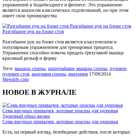
упражнений в бодибилдинге и фитнесе. Это упражнение
является аналогом классических подтягиваний, но при этом
имеет свои преимущества
Разгибание рук на блоке стоя
Разгибание рук на блоке стоя
Разгибание рук на блоке стоя является классическим и
популярным упражнением для тренировки трицепса.
Упражнение способно помочь придать трехглавой мышце
красивый рельеф и форму
Теги:
мышцы спины
,
широчайшие мышцы спины
,
пуловер
,
пуловер стоя
,
анатомия спины
,
анатомия
17/09/2014
Menslife.com
НОВОЕ В ЖУРНАЛЕ
Семь вредных привычек, которые опасны для здоровья
Здоровый образ жизни
Семь вредных привычек, которые опасны для здоровья
Есть, на первый взгляд, безобидные действия, после которых