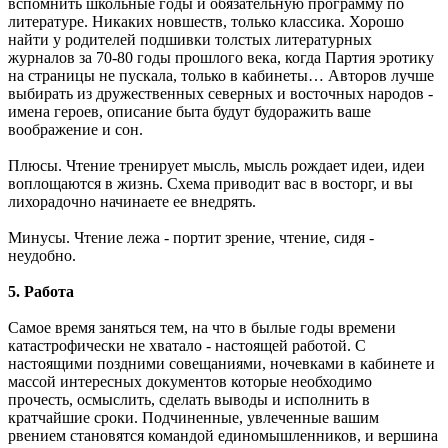
вспомнить школьные годы и обязательную программу по
литературе. Никаких новшеств, только классика. Хорошо
найти у родителей подшивки толстых литературных
журналов за 70-80 годы прошлого века, когда Партия эротику
на страницы не пускала, только в кабинеты… Авторов лучше
выбирать из дружественных северных и восточных народов -
имена героев, описание быта будут будоражить ваше
воображение и сон.
Плюсы. Чтение тренирует мысль, мысль рождает идеи, идеи
воплощаются в жизнь. Схема приводит вас в восторг, и вы
лихорадочно начинаете ее внедрять.
Минусы. Чтение лежа - портит зрение, чтение, сидя -
неудобно.
5. Работа
Самое время заняться тем, на что в былые годы времени
катастрофически не хватало - настоящей работой. С
настоящими поздними совещаниями, ночевками в кабинете и
массой интересных документов которые необходимо
прочесть, осмыслить, сделать выводы и исполнить в
кратчайшие сроки. Подчиненные, увлеченные вашим
рвением становятся командой единомышленников, и вершина