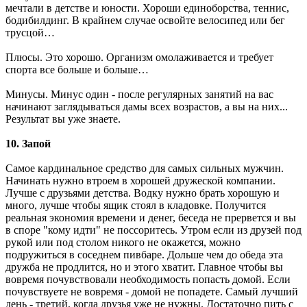
мечтали в детстве и юности. Хороши единоборства, теннис,
бодибилдинг. В крайнем случае освойте велосипед или бег
трусцой…
Плюсы. Это хорошо. Организм омолаживается и требует
спорта все больше и больше…
Минусы. Минус один - после регулярных занятий на вас
начинают заглядываться дамы всех возрастов, а вы на них...
Результат вы уже знаете.
10. Запой
Самое кардинальное средство для самых сильных мужчин.
Начинать нужно втроем в хорошей дружеской компании.
Лучше с друзьями детства. Водку нужно брать хорошую и
много, лучше чтобы ящик стоял в кладовке. Получится
реальная экономия времени и денег, беседа не прервется и вы
в споре "кому идти" не поссоритесь. Утром если из друзей под
рукой или под столом никого не окажется, можно
подружиться в соседнем пивбаре. Дольше чем до обеда эта
дружба не продлится, но и этого хватит. Главное чтобы вы
вовремя почувствовали необходимость попасть домой. Если
почувствуете не вовремя - домой не попадете. Самый лучший
день - третий, когда друзья уже не нужны. Достаточно пить с