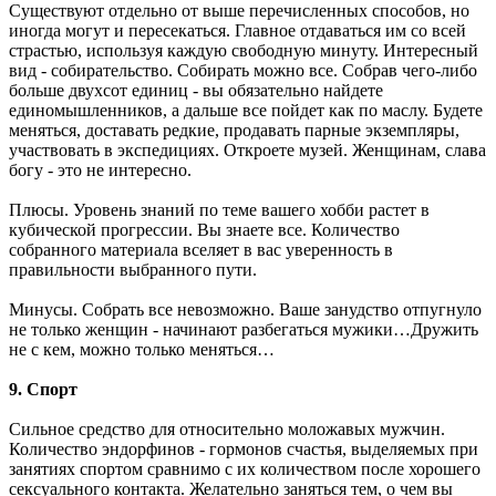
Существуют отдельно от выше перечисленных способов, но
иногда могут и пересекаться. Главное отдаваться им со всей
страстью, используя каждую свободную минуту. Интересный
вид - собирательство. Собирать можно все. Собрав чего-либо
больше двухсот единиц - вы обязательно найдете
единомышленников, а дальше все пойдет как по маслу. Будете
меняться, доставать редкие, продавать парные экземпляры,
участвовать в экспедициях. Откроете музей. Женщинам, слава
богу - это не интересно.
Плюсы. Уровень знаний по теме вашего хобби растет в
кубической прогрессии. Вы знаете все. Количество
собранного материала вселяет в вас уверенность в
правильности выбранного пути.
Минусы. Собрать все невозможно. Ваше занудство отпугнуло
не только женщин - начинают разбегаться мужики…Дружить
не с кем, можно только меняться…
9. Спорт
Сильное средство для относительно моложавых мужчин.
Количество эндорфинов - гормонов счастья, выделяемых при
занятиях спортом сравнимо с их количеством после хорошего
сексуального контакта. Желательно заняться тем, о чем вы