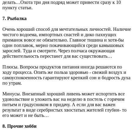
делать…Охота три дня подряд может привести сразу к 10
пункту статьи.
7. Рыбалка
Очень хороший способ для мечтательных личностей. Наличие
чистого водоема, импортных снастей и дико пахнущих
приманок вовсе не обязательно. Главное тишина и хотя-бы
один поплавок, мерно покачивающийся среди камышовых
зарослей. Туда и смотрите. Через полчаса окружающая
действительность перестанет для вас существовать…
Плюсы. Вопросы продуктов питания иногда решаются по
ходу процесса. Опять же польза здоровью - свежий воздух и
самоуспокоенность гарантируют крепкий сон и бодрость духа
по утрам.
Минусы. Внезапный хороший ливень может испортить все
удовольствие и уложить вас на неделю в постель с горячим
питьем и градусником в придачу. А если для вас важен
результат в виде серебристых хвостатых жителей глубин- то
его может и не быть…
8. Прочие хобби