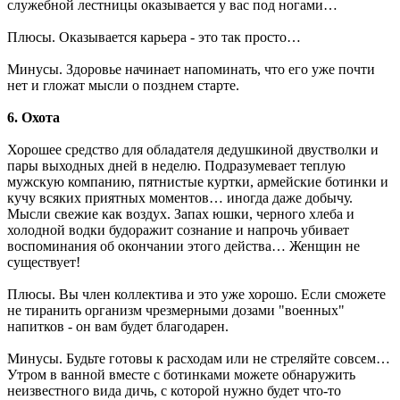
служебной лестницы оказывается у вас под ногами…
Плюсы. Оказывается карьера - это так просто…
Минусы. Здоровье начинает напоминать, что его уже почти
нет и гложат мысли о позднем старте.
6. Охота
Хорошее средство для обладателя дедушкиной двустволки и
пары выходных дней в неделю. Подразумевает теплую
мужскую компанию, пятнистые куртки, армейские ботинки и
кучу всяких приятных моментов… иногда даже добычу.
Мысли свежие как воздух. Запах юшки, черного хлеба и
холодной водки будоражит сознание и напрочь убивает
воспоминания об окончании этого действа… Женщин не
существует!
Плюсы. Вы член коллектива и это уже хорошо. Если сможете
не тиранить организм чрезмерными дозами "военных"
напитков - он вам будет благодарен.
Минусы. Будьте готовы к расходам или не стреляйте совсем…
Утром в ванной вместе с ботинками можете обнаружить
неизвестного вида дичь, с которой нужно будет что-то