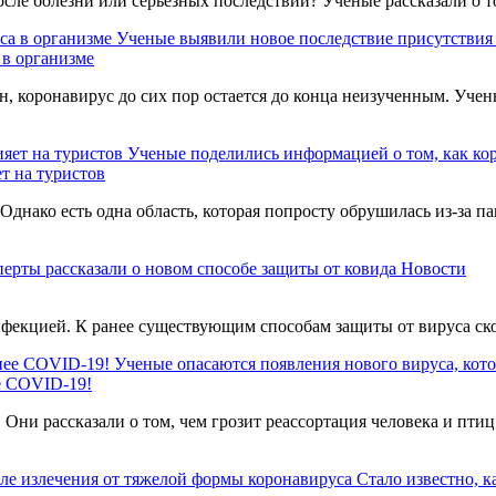
сле болезни или серьезных последствий? Ученые рассказали о то
Ученые выявили новое последствие присутствия 
 в организме
, коронавирус до сих пор остается до конца неизученным. Учен
Ученые поделились информацией о том, как кор
т на туристов
Однако есть одна область, которая попросту обрушилась из-за п
ерты рассказали о новом способе защиты от ковида
Новости
екцией. К ранее существующим способам защиты от вируса ско
Ученые опасаются появления нового вируса, ко
е COVID-19!
ни рассказали о том, чем грозит реассортация человека и птиц
Стало известно, к