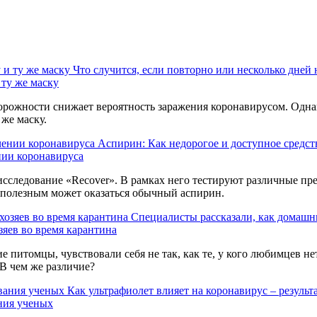
Что случится, если повторно или несколько дней 
 ту же маску
орожности снижает вероятность заражения коронавирусом. Одна
 же маску.
Аспирин: Как недорогое и доступное средст
нии коронавируса
сследование «Recover». В рамках него тестируют различные пр
 полезным может оказаться обычный аспирин.
Специалисты рассказали, как домашн
яев во время карантина
 питомцы, чувствовали себя не так, как те, у кого любимцев н
В чем же различие?
Как ультрафиолет влияет на коронавирус – резуль
ания ученых