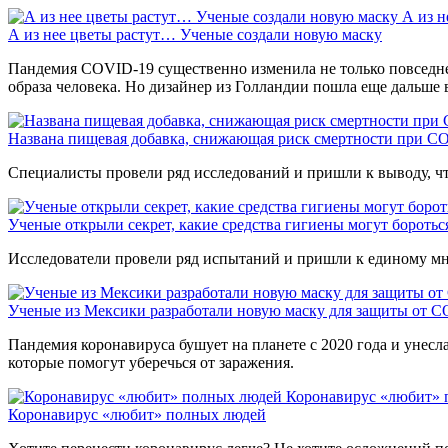
А из н
А из нее цветы растут… Ученые создали новую маску
Пандемия COVID-19 существенно изменила не только повседне
образа человека. Но дизайнер из Голландии пошла еще дальше в
Названа пищевая добавка, снижающая риск смертности при C
Специалисты провели ряд исследований и пришли к выводу, что
Ученые открыли секрет, какие средства гигиены могут бороть
Исследователи провели ряд испытаний и пришли к единому мне
Ученые из Мексики разработали новую маску для защиты от 
Пандемия коронавируса бушует на планете с 2020 года и унесл
которые помогут уберечься от заражения.
Коронавирус «любит» 
Коронавирус «любит» полных людей