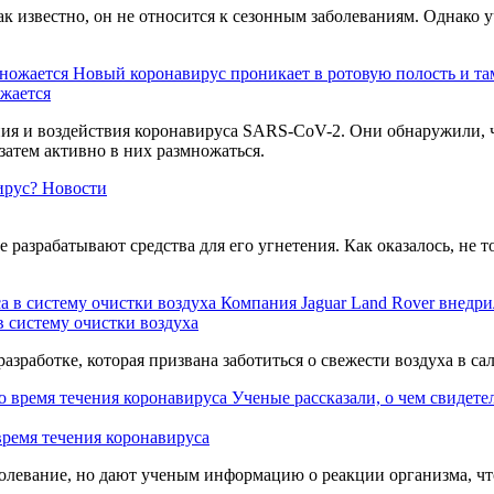
ак известно, он не относится к сезонным заболеваниям. Однако
Новый коронавирус проникает в ротовую полость и та
ожается
 и воздействия коронавируса SARS-CoV-2. Они обнаружили, что
затем активно в них размножаться.
ирус?
Новости
 разрабатывают средства для его угнетения. Как оказалось, н
Компания Jaguar Land Rover внедри
в систему очистки воздуха
азработке, которая призвана заботиться о свежести воздуха в сал
Ученые рассказали, о чем свидете
время течения коронавируса
левание, но дают ученым информацию о реакции организма, что