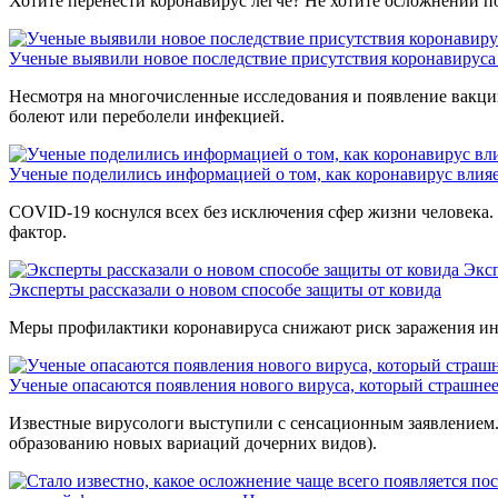
Хотите перенести коронавирус легче? Не хотите осложнений по
Ученые выявили новое последствие присутствия коронавируса
Несмотря на многочисленные исследования и появление вакцин
болеют или переболели инфекцией.
Ученые поделились информацией о том, как коронавирус влияе
COVID-19 коснулся всех без исключения сфер жизни человека. 
фактор.
Эксп
Эксперты рассказали о новом способе защиты от ковида
Меры профилактики коронавируса снижают риск заражения инф
Ученые опасаются появления нового вируса, который страшне
Известные вирусологи выступили с сенсационным заявлением. О
образованию новых вариаций дочерних видов).