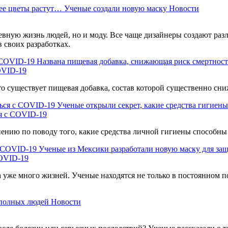
ее цветы растут… Ученые создали новую маску
Новости
вную жизнь людей, но и моду. Все чаще дизайнеры создают раз
 своих разработках.
Названа пищевая добавка, снижающая риск смертнос
OVID-19
 существует пищевая добавка, состав которой существенно сниж
Ученые открыли секрет, какие средства гигиен
ся с COVID-19
нию по поводу того, какие средства личной гигиены способны 
Ученые из Мексики разработали новую маску для за
COVID-19
а уже много жизней. Ученые находятся не только в постоянном по
полных людей
Новости