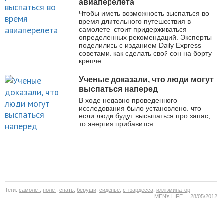
авиаперелета
Чтобы иметь возможность выспаться во
время длительного путешествия в
самолете, стоит придерживаться
определенных рекомендаций. Эксперты
поделились с изданием Daily Express
советами, как сделать свой сон на борту
крепче.
Ученые доказали, что люди могут
выспаться наперед
В ходе недавно проведенного
исследования было установлено, что
если люди будут высыпаться про запас,
то энергия прибавится
Теги:
самолет
,
полет
,
спать
,
беруши
,
сиденье
,
стюардесса
,
иллюминатор
MEN’s LIFE
28/05/2012