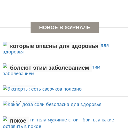
НОВОЕ В ЖУРНАЛЕ
Семь вредных привычек,
которые опасны для здоровья
Люди с лишним весом чаще
ЗДОРОВЫЙ ОБРАЗ ЖИЗНИ
болеют этим заболеванием
Эксперты: есть сверчков
НОВОСТИ
полезно
Какая доза соли безопасна для
НОВОСТИ
здоровья
Какие части тела мужчине стоит
брить, а какие – оставить в
НОВОСТИ
покое
Назван продукт, идеально