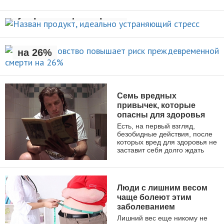
УХОД ЗА СОБОЙ
устраняющий стресс
Раннее отцовство повышает
риск преждевременной смерти
НОВОСТИ
на 26%
НОВОСТИ
Семь вредных
привычек, которые
опасны для здоровья
Есть, на первый взгляд,
безобидные действия, после
которых вред для здоровья не
заставит себя долго ждать
ЗДОРОВЫЙ ОБРАЗ ЖИЗНИ
Люди с лишним весом
чаще болеют этим
заболеванием
Лишний вес еще никому не