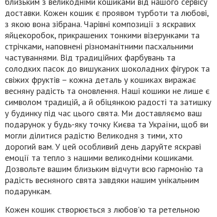
близьким з великодніми кошиками від нашого сервісу
доставки. Кожен кошик є проявом турботи та любові,
з якою вона зібрана. Чарівні композиції з яскравих
яйцекоробок, прикрашених тонкими візерунками та
стрічками, наповнені різноманітними пасхальними
частуваннями. Від традиційних фарбувань та
солодких пасок до вишуканих шоколадних фігурок та
свіжих фруктів – кожна деталь у кошиках виражає
весняну радість та оновлення. Наші кошики не лише є
символом традицій, а й обіцянкою радості та затишку
у будинку під час цього свята. Ми доставляємо ваш
подарунок у будь-яку точку Києва та України, щоб ви
могли ділитися радістю Великодня з тими, хто
дорогий вам. У цей особливий день даруйте яскраві
емоції та тепло з нашими великодніми кошиками.
Дозвольте вашим близьким відчути всю гармонію та
радість весняного свята завдяки нашим унікальним
подарункам.
Кожен кошик створюється з любов'ю та ретельною