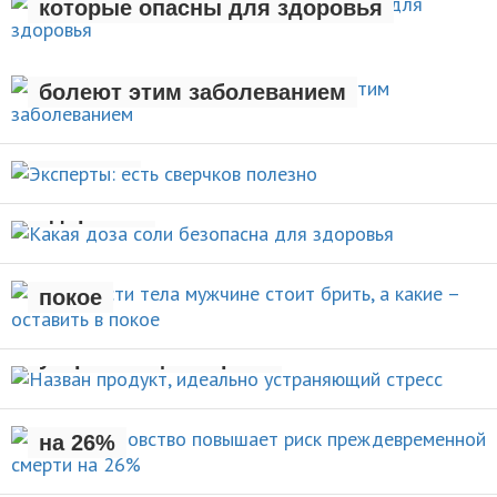
которые опасны для здоровья
Люди с лишним весом чаще
ЗДОРОВЫЙ ОБРАЗ ЖИЗНИ
болеют этим заболеванием
Эксперты: есть сверчков
НОВОСТИ
полезно
Какая доза соли безопасна для
НОВОСТИ
здоровья
Какие части тела мужчине стоит
брить, а какие – оставить в
НОВОСТИ
покое
Назван продукт, идеально
УХОД ЗА СОБОЙ
устраняющий стресс
Раннее отцовство повышает
риск преждевременной смерти
НОВОСТИ
на 26%
НОВОСТИ