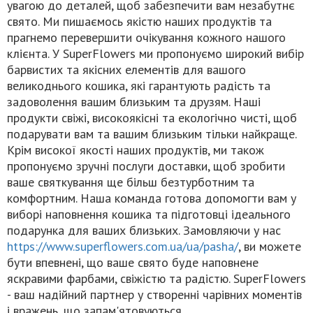
увагою до деталей, щоб забезпечити вам незабутнє
свято. Ми пишаємось якістю наших продуктів та
прагнемо перевершити очікування кожного нашого
клієнта. У SuperFlowers ми пропонуємо широкий вибір
барвистих та якісних елементів для вашого
великоднього кошика, які гарантують радість та
задоволення вашим близьким та друзям. Наші
продукти свіжі, високоякісні та екологічно чисті, щоб
подарувати вам та вашим близьким тільки найкраще.
Крім високої якості наших продуктів, ми також
пропонуємо зручні послуги доставки, щоб зробити
ваше святкування ще більш безтурботним та
комфортним. Наша команда готова допомогти вам у
виборі наповнення кошика та підготовці ідеального
подарунка для ваших близьких. Замовляючи у нас
https://www.superflowers.com.ua/ua/pasha/
, ви можете
бути впевнені, що ваше свято буде наповнене
яскравими фарбами, свіжістю та радістю. SuperFlowers
- ваш надійний партнер у створенні чарівних моментів
і вражень, що запам'ятовуються.