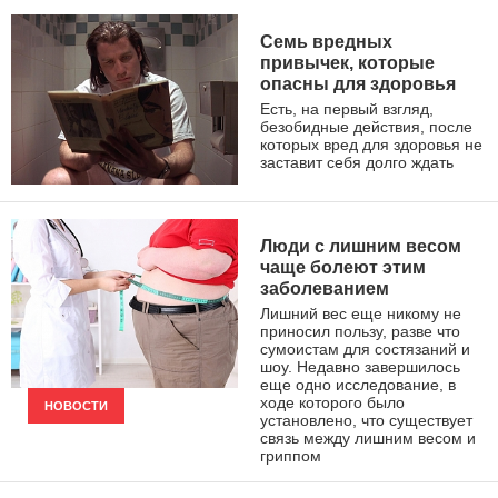
Семь вредных
привычек, которые
опасны для здоровья
Есть, на первый взгляд,
безобидные действия, после
которых вред для здоровья не
заставит себя долго ждать
ЗДОРОВЫЙ ОБРАЗ ЖИЗНИ
Люди с лишним весом
чаще болеют этим
заболеванием
Лишний вес еще никому не
приносил пользу, разве что
сумоистам для состязаний и
шоу. Недавно завершилось
еще одно исследование, в
ходе которого было
НОВОСТИ
установлено, что существует
связь между лишним весом и
гриппом