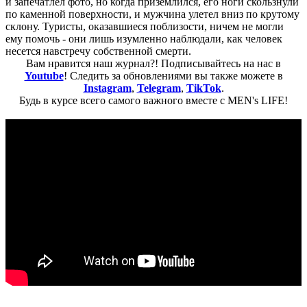
и запечатлел фото, но когда приземлился, его ноги скользнули
по каменной поверхности, и мужчина улетел вниз по крутому
склону. Туристы, оказавшиеся поблизости, ничем не могли
ему помочь - они лишь изумленно наблюдали, как человек
несется навстречу собственной смерти.
Вам нравится наш журнал?! Подписывайтесь на нас в
Youtube
! Следить за обновлениями вы также можете в
Instagram
,
Telegram
,
TikTok
.
Будь в курсе всего самого важного вместе с MEN's LIFE!