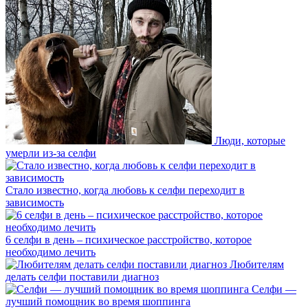
Люди, которые
умерли из-за селфи
Стало известно, когда любовь к селфи переходит в
зависимость
6 селфи в день – психическое расстройство, которое
необходимо лечить
Любителям
делать селфи поставили диагноз
Селфи —
лучший помощник во время шоппинга