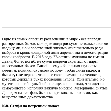
Одно из самых опасных развлечений в мире - бег впереди
разъяренных быков: молодые люди рискуют не только своими
ягодицами, но и собственной жизнью исключительно ради
выброса в кровь лошадиной дозы адреналина и демонстрации
своей храбрости. В 2015 году 32-летний мужчина по имени
Дэвид Лопес погиб, не сумев вовремя скрыться от пары
агрессивных быков. Виной всему - банальная глупость:
смельчак покинул охраняемую зону, чтобы снять видео, и
быки тут же переключили все свое внимание на человека,
который держал в руках последний iPhone. Удивительно, но
мужчина погиб с улыбкой на лице, словно знал, что идет на
самоубийство, исполняя важную миссию. Материалы, снятые
Дэвидом на телефон, были конфискованы властями, как
вещественные доказательства.
№8. Селфи на встречной полосе