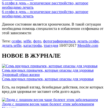
6 селфи в день – психическое расстройство, которое
необходимо лечить
6 селфи в день – психическое расстройство, которое
необходимо лечить
Данное состояние является хроническим. В такой ситуации
необходима помощь специалиста в избавлении селфимана от
этой зависимости
Теги:
селфи
,
selfie
,
фото
,
фотографироваться
,
делать селфи
,
делать selfie
,
катастрофа
,
трагедия
10/07/2017
Menslife.com
НОВОЕ В ЖУРНАЛЕ
Семь вредных привычек, которые опасны для здоровья
Здоровый образ жизни
Семь вредных привычек, которые опасны для здоровья
Есть, на первый взгляд, безобидные действия, после которых
вред для здоровья не заставит себя долго ждать
Люди с лишним весом чаще болеют этим заболеванием