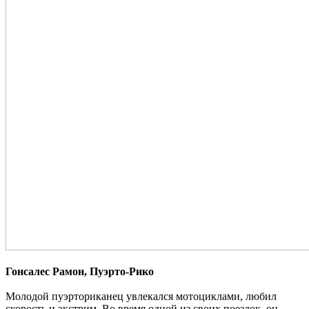
Гонсалес Рамон, Пуэрто-Рико
Молодой пуэрториканец увлекался мотоциклами, любил
скорость и экстрим. Во время одной из своих поездок, он