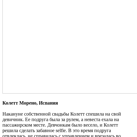
Колетт Морено, Испания
Накануне собственной свадьбы Колетт спешила на свой
девичник. Ее подруга была за рулем, а невеста ехала на
пассажирском месте. Девчонкам было весело, и Колетт
решила сделать забавное selfie. В это время подруга
отвлеклась, не справилась с управлением и врезалась во