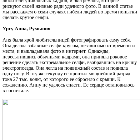
любители уникальных кадров, и экстремалы, которые
рискуют своей жизнью ради удачного фото. В данной статье
мы расскажем о семи случаях гибели людей во время попытки
сделать крутое селфи.
Урсу Анна, Румыния
Аня была ярой любительницей фотографировать саму себя.
Она делала забавные селфи кругом, независимо от времени и
места, и выкладывала фото в интернет. Однажды,
пересытившись обычными кадрами, она приняла роковое
решение сделать экстремальное селфи, взобравшись на крышу
электропоезда. Она легла на подвижный состав и подняла
одну ногу. В эту же секунду ее пронзил мощнейший разряд
тока 27 тыс. вольт, от которого ее сбросило с крыши. К
сожалению, Анну не удалось спасти. Ее сердце остановилось
в госпитале.