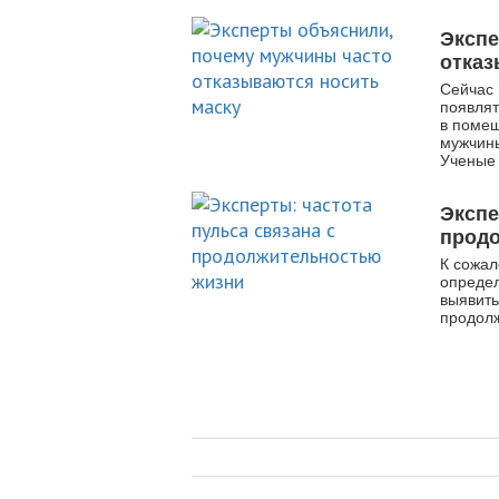
Экспе
отказ
Сейчас 
появлят
в помещ
мужчины
Ученые 
Экспе
прод
К сожал
определ
выявить
продолж