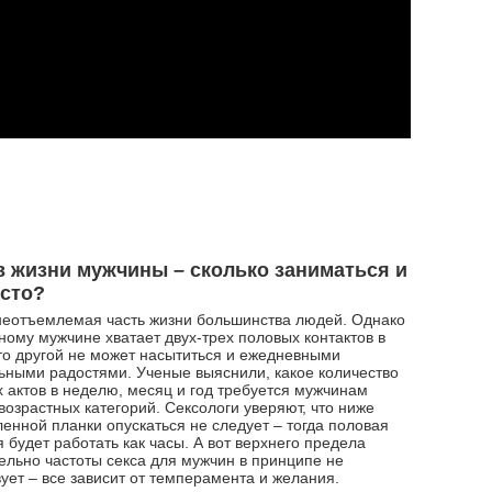
в жизни мужчины – сколько заниматься и
асто?
неотъемлемая часть жизни большинства людей. Однако
ному мужчине хватает двух-трех половых контактов в
то другой не может насытиться и ежедневными
ьными радостями. Ученые выяснили, какое количество
 актов в неделю, месяц и год требуется мужчинам
возрастных категорий. Сексологи уверяют, что ниже
енной планки опускаться не следует – тогда половая
 будет работать как часы. А вот верхнего предела
ельно частоты секса для мужчин в принципе не
ует – все зависит от темперамента и желания.