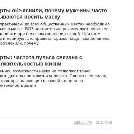
рты объяснили, почему мужчины часто
ываются носить маску
практически во всех общественных местах необходимо
ься в маске. ВОЗ настоятельно рекомендует носить ее
ениях и при большом скоплении людей. При этом
 игнорируют это правило гораздо чаще, чем женщины.
объяснили, почему.
рты: частота пульса связана с
олжительностью жизни
ению, возможности науки не позволяют точно
ить длительность жизни человека. Однако в ее силах,
 факторы, влияющие в разной степени на
ительность жизни
MEN’s LIFE
23/11/2015