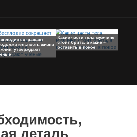
Какие части тела мужчине
есплодие сокращает
стоит брить, а какие –
родолжительность жизни
оставить в покое
ужчин, утверждают
ченые
бходимость,
ая деталь