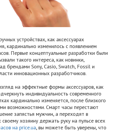
учных устройствах, как аксессуарах
я, кардинально изменилось с появлением
асов. Первые концептуальные разработки были
ызвали такого интереса, как новинки,
д брендами Sony, Casio, Swatch, Fossil и
ласти инновационных разработчиков.
згляд на эффектные формы аксессуаров, как
одчеркнуть индивидуальность современного
ках кардинально изменяется, после близкого
ыми возможностями. Смарт часы перестают
шение запястья мужчин, а переходят в
 своему хозяину держать руку на пульсе всех
асов на price.ua
, вы можете быть уверены, что