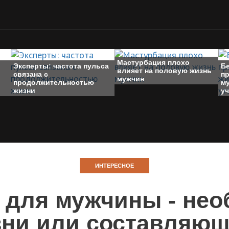
Мастурбация плохо
Эксперты: частота пульса
Б
влияет на половую жизнь
связана с
п
мужчин
продолжительностью
м
жизни
у
ИНТЕРЕСНОЕ
 для мужчины - нео
зни или составляющ