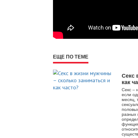
ЕЩЕ ПО ТЕМЕ
Секс 
как ч
Секс – 
если од
месяц, 
сексуал
половых
разных 
определ
функция
относит
существ